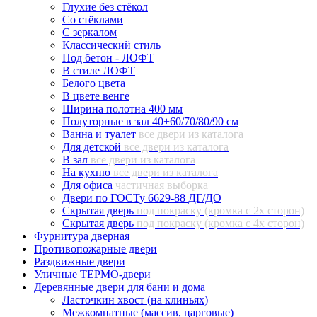
Глухие без стёкол
Со стёклами
С зеркалом
Классический стиль
Под бетон - ЛОФТ
В стиле ЛОФТ
Белого цвета
В цвете венге
Ширина полотна 400 мм
Полуторные в зал 40+60/70/80/90 см
Ванна и туалет
все двери из каталога
Для детской
все двери из каталога
В зал
все двери из каталога
На кухню
все двери из каталога
Для офиса
частичная выборка
Двери по ГОСТу 6629-88 ДГ/ДО
Скрытая дверь
под покраску (кромка с 2х сторон)
Скрытая дверь
под покраску (кромка с 4х сторон)
Фурнитура дверная
Противопожарные двери
Раздвижные двери
Уличные ТЕРМО-двери
Деревянные двери для бани и дома
Ласточкин хвост (на клиньях)
Межкомнатные (массив, царговые)