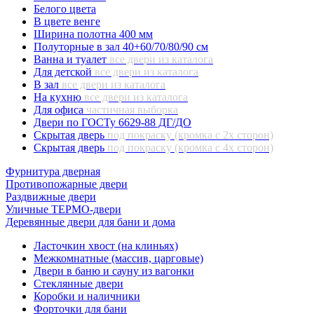
Белого цвета
В цвете венге
Ширина полотна 400 мм
Полуторные в зал 40+60/70/80/90 см
Ванна и туалет
все двери из каталога
Для детской
все двери из каталога
В зал
все двери из каталога
На кухню
все двери из каталога
Для офиса
частичная выборка
Двери по ГОСТу 6629-88 ДГ/ДО
Скрытая дверь
под покраску (кромка с 2х сторон)
Скрытая дверь
под покраску (кромка с 4х сторон)
Фурнитура дверная
Противопожарные двери
Раздвижные двери
Уличные ТЕРМО-двери
Деревянные двери для бани и дома
Ласточкин хвост (на клиньях)
Межкомнатные (массив, царговые)
Двери в баню и сауну из вагонки
Стеклянные двери
Коробки и наличники
Форточки для бани