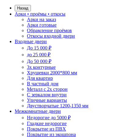
Назад
Арки • проёмы • откосы
Арки на заказ
Арки готовые
Обрамление проёмов
Откосы входной двери
Входные двери
До 15 000 ₽
до 25 000 ₽
До 50 000 ₽
3х контурные
Хрущевки 2000*800 мм
Для квартир
В частный дом
Металл с 2х сторон
С зеркалом внутри
Уличные варианты
Двустворчатые 1200-1350 мм
Межкомнатные двери
Недорогие до 5000 ₽
Гладкие недорогие
Покрытие из ПВХ
Покрытие из экошпона