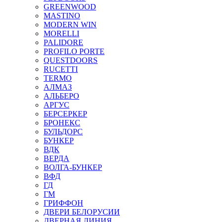
GREENWOOD
MASTINO
MODERN WIN
MORELLI
PALIDORE
PROFILO PORTE
QUESTDOORS
RUCETTI
TERMO
АЛМАЗ
АЛЬБЕРО
АРГУС
БЕРСЕРКЕР
БРОНЕКС
БУЛЬДОРС
БУНКЕР
ВДК
ВЕРДА
ВОЛГА-БУНКЕР
ВФД
ГД
ГМ
ГРИФФОН
ДВЕРИ БЕЛОРУСИИ
ДВЕРНАЯ ЛИНИЯ