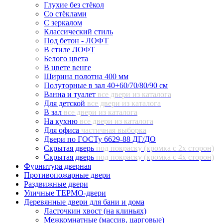
Глухие без стёкол
Со стёклами
С зеркалом
Классический стиль
Под бетон - ЛОФТ
В стиле ЛОФТ
Белого цвета
В цвете венге
Ширина полотна 400 мм
Полуторные в зал 40+60/70/80/90 см
Ванна и туалет
все двери из каталога
Для детской
все двери из каталога
В зал
все двери из каталога
На кухню
все двери из каталога
Для офиса
частичная выборка
Двери по ГОСТу 6629-88 ДГ/ДО
Скрытая дверь
под покраску (кромка с 2х сторон)
Скрытая дверь
под покраску (кромка с 4х сторон)
Фурнитура дверная
Противопожарные двери
Раздвижные двери
Уличные ТЕРМО-двери
Деревянные двери для бани и дома
Ласточкин хвост (на клиньях)
Межкомнатные (массив, царговые)