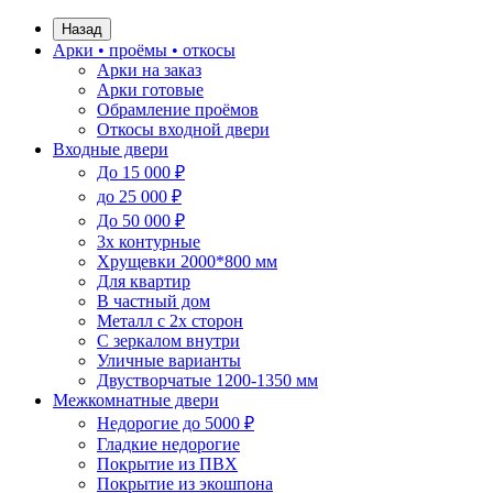
Назад
Арки • проёмы • откосы
Арки на заказ
Арки готовые
Обрамление проёмов
Откосы входной двери
Входные двери
До 15 000 ₽
до 25 000 ₽
До 50 000 ₽
3х контурные
Хрущевки 2000*800 мм
Для квартир
В частный дом
Металл с 2х сторон
С зеркалом внутри
Уличные варианты
Двустворчатые 1200-1350 мм
Межкомнатные двери
Недорогие до 5000 ₽
Гладкие недорогие
Покрытие из ПВХ
Покрытие из экошпона