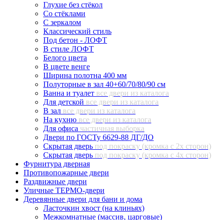
Глухие без стёкол
Со стёклами
С зеркалом
Классический стиль
Под бетон - ЛОФТ
В стиле ЛОФТ
Белого цвета
В цвете венге
Ширина полотна 400 мм
Полуторные в зал 40+60/70/80/90 см
Ванна и туалет
все двери из каталога
Для детской
все двери из каталога
В зал
все двери из каталога
На кухню
все двери из каталога
Для офиса
частичная выборка
Двери по ГОСТу 6629-88 ДГ/ДО
Скрытая дверь
под покраску (кромка с 2х сторон)
Скрытая дверь
под покраску (кромка с 4х сторон)
Фурнитура дверная
Противопожарные двери
Раздвижные двери
Уличные ТЕРМО-двери
Деревянные двери для бани и дома
Ласточкин хвост (на клиньях)
Межкомнатные (массив, царговые)