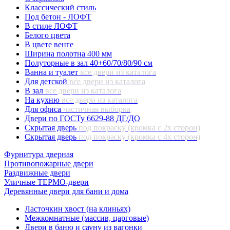
Классический стиль
Под бетон - ЛОФТ
В стиле ЛОФТ
Белого цвета
В цвете венге
Ширина полотна 400 мм
Полуторные в зал 40+60/70/80/90 см
Ванна и туалет
все двери из каталога
Для детской
все двери из каталога
В зал
все двери из каталога
На кухню
все двери из каталога
Для офиса
частичная выборка
Двери по ГОСТу 6629-88 ДГ/ДО
Скрытая дверь
под покраску (кромка с 2х сторон)
Скрытая дверь
под покраску (кромка с 4х сторон)
Фурнитура дверная
Противопожарные двери
Раздвижные двери
Уличные ТЕРМО-двери
Деревянные двери для бани и дома
Ласточкин хвост (на клиньях)
Межкомнатные (массив, царговые)
Двери в баню и сауну из вагонки