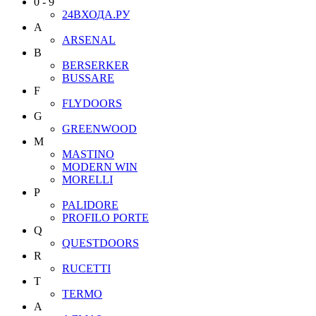
0 - 9
24ВХОДА.РУ
A
ARSENAL
B
BERSERKER
BUSSARE
F
FLYDOORS
G
GREENWOOD
M
MASTINO
MODERN WIN
MORELLI
P
PALIDORE
PROFILO PORTE
Q
QUESTDOORS
R
RUCETTI
T
TERMO
А