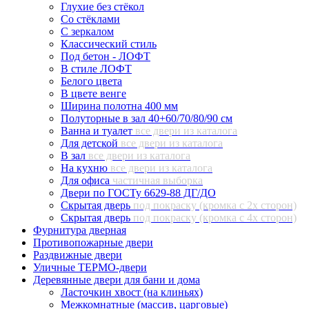
Глухие без стёкол
Со стёклами
С зеркалом
Классический стиль
Под бетон - ЛОФТ
В стиле ЛОФТ
Белого цвета
В цвете венге
Ширина полотна 400 мм
Полуторные в зал 40+60/70/80/90 см
Ванна и туалет
все двери из каталога
Для детской
все двери из каталога
В зал
все двери из каталога
На кухню
все двери из каталога
Для офиса
частичная выборка
Двери по ГОСТу 6629-88 ДГ/ДО
Скрытая дверь
под покраску (кромка с 2х сторон)
Скрытая дверь
под покраску (кромка с 4х сторон)
Фурнитура дверная
Противопожарные двери
Раздвижные двери
Уличные ТЕРМО-двери
Деревянные двери для бани и дома
Ласточкин хвост (на клиньях)
Межкомнатные (массив, царговые)