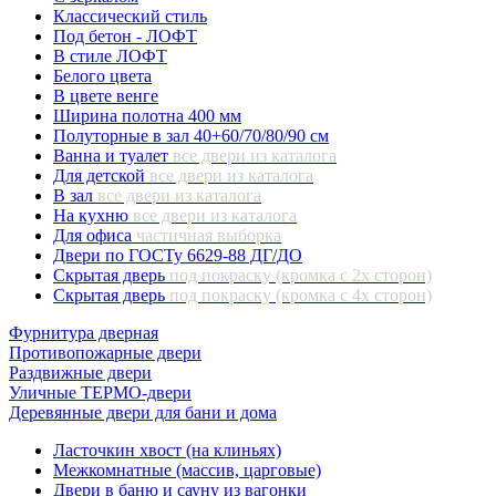
Классический стиль
Под бетон - ЛОФТ
В стиле ЛОФТ
Белого цвета
В цвете венге
Ширина полотна 400 мм
Полуторные в зал 40+60/70/80/90 см
Ванна и туалет
все двери из каталога
Для детской
все двери из каталога
В зал
все двери из каталога
На кухню
все двери из каталога
Для офиса
частичная выборка
Двери по ГОСТу 6629-88 ДГ/ДО
Скрытая дверь
под покраску (кромка с 2х сторон)
Скрытая дверь
под покраску (кромка с 4х сторон)
Фурнитура дверная
Противопожарные двери
Раздвижные двери
Уличные ТЕРМО-двери
Деревянные двери для бани и дома
Ласточкин хвост (на клиньях)
Межкомнатные (массив, царговые)
Двери в баню и сауну из вагонки