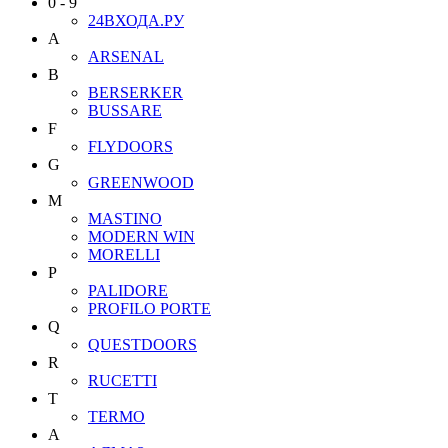
0 - 9
24ВХОДА.РУ
A
ARSENAL
B
BERSERKER
BUSSARE
F
FLYDOORS
G
GREENWOOD
M
MASTINO
MODERN WIN
MORELLI
P
PALIDORE
PROFILO PORTE
Q
QUESTDOORS
R
RUCETTI
T
TERMO
А