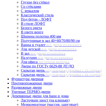
Глухие без стёкол
Со стёклами
С зеркалом
Классический стиль
Под бетон - ЛОФТ
В стиле ЛОФТ
Белого цвета
В цвете венге
Ширина полотна 400 мм
Полуторные в зал 40+60/70/80/90 см
Ванна и туалет
все двери из каталога
Для детской
все двери из каталога
В зал
все двери из каталога
На кухню
все двери из каталога
Для офиса
частичная выборка
Двери по ГОСТу 6629-88 ДГ/ДО
Скрытая дверь
под покраску (кромка с 2х сторон)
Скрытая дверь
под покраску (кромка с 4х сторон)
Фурнитура дверная
Противопожарные двери
Раздвижные двери
Уличные ТЕРМО-двери
Деревянные двери для бани и дома
Ласточкин хвост (на клиньях)
Межкомнатные (массив, царговые)