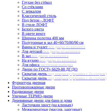
Глухие без стёкол
Со стёклами
С зеркалом
Классический стиль
Под бетон - ЛОФТ
В стиле ЛОФТ
Белого цвета
В цвете венге
Ширина полотна 400 мм
Полуторные в зал 40+60/70/80/90 см
Ванна и туалет
все двери из каталога
Для детской
все двери из каталога
В зал
все двери из каталога
На кухню
все двери из каталога
Для офиса
частичная выборка
Двери по ГОСТу 6629-88 ДГ/ДО
Скрытая дверь
под покраску (кромка с 2х сторон)
Скрытая дверь
под покраску (кромка с 4х сторон)
Фурнитура дверная
Противопожарные двери
Раздвижные двери
Уличные ТЕРМО-двери
Деревянные двери для бани и дома
Ласточкин хвост (на клиньях)
Межкомнатные (массив, царговые)