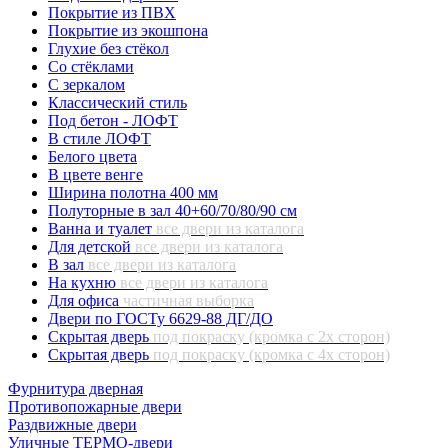
Покрытие из ПВХ
Покрытие из экошпона
Глухие без стёкол
Со стёклами
С зеркалом
Классический стиль
Под бетон - ЛОФТ
В стиле ЛОФТ
Белого цвета
В цвете венге
Ширина полотна 400 мм
Полуторные в зал 40+60/70/80/90 см
Ванна и туалет
все двери из каталога
Для детской
все двери из каталога
В зал
все двери из каталога
На кухню
все двери из каталога
Для офиса
частичная выборка
Двери по ГОСТу 6629-88 ДГ/ДО
Скрытая дверь
под покраску (кромка с 2х сторон)
Скрытая дверь
под покраску (кромка с 4х сторон)
Фурнитура дверная
Противопожарные двери
Раздвижные двери
Уличные ТЕРМО-двери