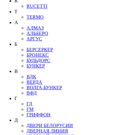
R
RUCETTI
T
TERMO
А
АЛМАЗ
АЛЬБЕРО
АРГУС
Б
БЕРСЕРКЕР
БРОНЕКС
БУЛЬДОРС
БУНКЕР
В
ВДК
ВЕРДА
ВОЛГА-БУНКЕР
ВФД
Г
ГД
ГМ
ГРИФФОН
Д
ДВЕРИ БЕЛОРУСИИ
ДВЕРНАЯ ЛИНИЯ