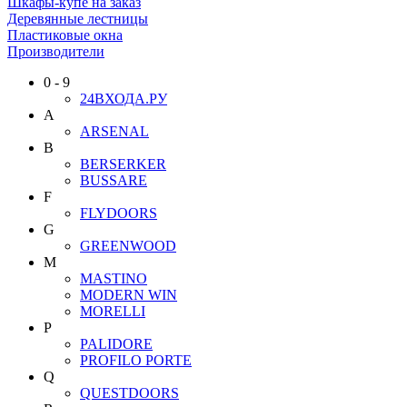
Шкафы-купе на заказ
Деревянные лестницы
Пластиковые окна
Производители
0 - 9
24ВХОДА.РУ
A
ARSENAL
B
BERSERKER
BUSSARE
F
FLYDOORS
G
GREENWOOD
M
MASTINO
MODERN WIN
MORELLI
P
PALIDORE
PROFILO PORTE
Q
QUESTDOORS