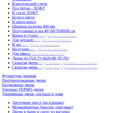
Классический стиль
Под бетон - ЛОФТ
В стиле ЛОФТ
Белого цвета
В цвете венге
Ширина полотна 400 мм
Полуторные в зал 40+60/70/80/90 см
Ванна и туалет
все двери из каталога
Для детской
все двери из каталога
В зал
все двери из каталога
На кухню
все двери из каталога
Для офиса
частичная выборка
Двери по ГОСТу 6629-88 ДГ/ДО
Скрытая дверь
под покраску (кромка с 2х сторон)
Скрытая дверь
под покраску (кромка с 4х сторон)
Фурнитура дверная
Противопожарные двери
Раздвижные двери
Уличные ТЕРМО-двери
Деревянные двери для бани и дома
Ласточкин хвост (на клиньях)
Межкомнатные (массив, царговые)
Двери в баню и сауну из вагонки