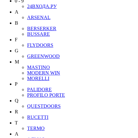
0 - 9
24ВХОДА.РУ
A
ARSENAL
B
BERSERKER
BUSSARE
F
FLYDOORS
G
GREENWOOD
M
MASTINO
MODERN WIN
MORELLI
P
PALIDORE
PROFILO PORTE
Q
QUESTDOORS
R
RUCETTI
T
TERMO
А