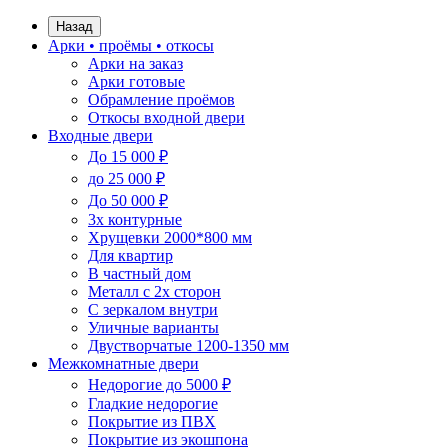
Назад
Арки • проёмы • откосы
Арки на заказ
Арки готовые
Обрамление проёмов
Откосы входной двери
Входные двери
До 15 000 ₽
до 25 000 ₽
До 50 000 ₽
3х контурные
Хрущевки 2000*800 мм
Для квартир
В частный дом
Металл с 2х сторон
С зеркалом внутри
Уличные варианты
Двустворчатые 1200-1350 мм
Межкомнатные двери
Недорогие до 5000 ₽
Гладкие недорогие
Покрытие из ПВХ
Покрытие из экошпона