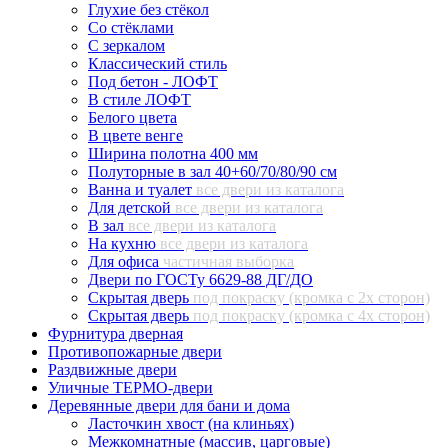
Глухие без стёкол
Со стёклами
С зеркалом
Классический стиль
Под бетон - ЛОФТ
В стиле ЛОФТ
Белого цвета
В цвете венге
Ширина полотна 400 мм
Полуторные в зал 40+60/70/80/90 см
Ванна и туалет
все двери из каталога
Для детской
все двери из каталога
В зал
все двери из каталога
На кухню
все двери из каталога
Для офиса
частичная выборка
Двери по ГОСТу 6629-88 ДГ/ДО
Скрытая дверь
под покраску (кромка с 2х сторон)
Скрытая дверь
под покраску (кромка с 4х сторон)
Фурнитура дверная
Противопожарные двери
Раздвижные двери
Уличные ТЕРМО-двери
Деревянные двери для бани и дома
Ласточкин хвост (на клиньях)
Межкомнатные (массив, царговые)