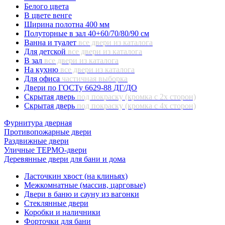
Белого цвета
В цвете венге
Ширина полотна 400 мм
Полуторные в зал 40+60/70/80/90 см
Ванна и туалет
все двери из каталога
Для детской
все двери из каталога
В зал
все двери из каталога
На кухню
все двери из каталога
Для офиса
частичная выборка
Двери по ГОСТу 6629-88 ДГ/ДО
Скрытая дверь
под покраску (кромка с 2х сторон)
Скрытая дверь
под покраску (кромка с 4х сторон)
Фурнитура дверная
Противопожарные двери
Раздвижные двери
Уличные ТЕРМО-двери
Деревянные двери для бани и дома
Ласточкин хвост (на клиньях)
Межкомнатные (массив, царговые)
Двери в баню и сауну из вагонки
Стеклянные двери
Коробки и наличники
Форточки для бани