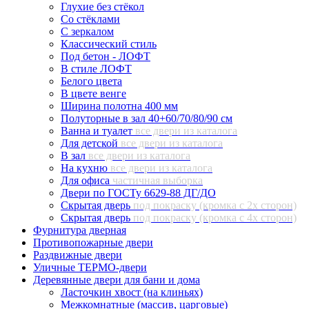
Глухие без стёкол
Со стёклами
С зеркалом
Классический стиль
Под бетон - ЛОФТ
В стиле ЛОФТ
Белого цвета
В цвете венге
Ширина полотна 400 мм
Полуторные в зал 40+60/70/80/90 см
Ванна и туалет
все двери из каталога
Для детской
все двери из каталога
В зал
все двери из каталога
На кухню
все двери из каталога
Для офиса
частичная выборка
Двери по ГОСТу 6629-88 ДГ/ДО
Скрытая дверь
под покраску (кромка с 2х сторон)
Скрытая дверь
под покраску (кромка с 4х сторон)
Фурнитура дверная
Противопожарные двери
Раздвижные двери
Уличные ТЕРМО-двери
Деревянные двери для бани и дома
Ласточкин хвост (на клиньях)
Межкомнатные (массив, царговые)