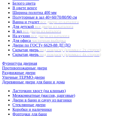
Белого цвета
В цвете венге
Ширина полотна 400 мм
Полуторные в зал 40+60/70/80/90 см
Ванна и туалет
все двери из каталога
Для детской
все двери из каталога
В зал
все двери из каталога
На кухню
все двери из каталога
Для офиса
частичная выборка
Двери по ГОСТу 6629-88 ДГ/ДО
Скрытая дверь
под покраску (кромка с 2х сторон)
Скрытая дверь
под покраску (кромка с 4х сторон)
Фурнитура дверная
Противопожарные двери
Раздвижные двери
Уличные ТЕРМО-двери
Деревянные двери для бани и дома
Ласточкин хвост (на клиньях)
Межкомнатные (массив, царговые)
Двери в баню и сауну из вагонки
Стеклянные двери
Коробки и наличники
Форточки для бани