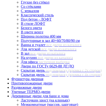
Глухие без стёкол
Со стёклами
С зеркалом
Классический стиль
Под бетон - ЛОФТ
В стиле ЛОФТ
Белого цвета
В цвете венге
Ширина полотна 400 мм
Полуторные в зал 40+60/70/80/90 см
Ванна и туалет
все двери из каталога
Для детской
все двери из каталога
В зал
все двери из каталога
На кухню
все двери из каталога
Для офиса
частичная выборка
Двери по ГОСТу 6629-88 ДГ/ДО
Скрытая дверь
под покраску (кромка с 2х сторон)
Скрытая дверь
под покраску (кромка с 4х сторон)
Фурнитура дверная
Противопожарные двери
Раздвижные двери
Уличные ТЕРМО-двери
Деревянные двери для бани и дома
Ласточкин хвост (на клиньях)
Межкомнатные (массив, царговые)