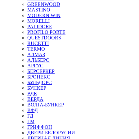
GREENWOOD
MASTINO
MODERN WIN
MORELLI
PALIDORE
PROFILO PORTE
QUESTDOORS
RUCETTI
TERMO
АЛМАЗ
АЛЬБЕРО
АРГУС
БЕРСЕРКЕР
БРОНЕКС
БУЛЬДОРС
БУНКЕР
ВДК
ВЕРДА
ВОЛГА-БУНКЕР
ВФД
ГД
ГМ
ГРИФФОН
ДВЕРИ БЕЛОРУСИИ
ДВЕРНАЯ ЛИНИЯ