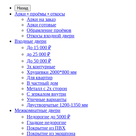
Назад
Арки • проёмы • откосы
Арки на заказ
Арки готовые
Обрамление проёмов
Откосы входной двери
Входные двери
До 15 000 ₽
до 25 000 ₽
До 50 000 ₽
3х контурные
Хрущевки 2000*800 мм
Для квартир
В частный дом
Металл с 2х сторон
С зеркалом внутри
Уличные варианты
Двустворчатые 1200-1350 мм
Межкомнатные двери
Недорогие до 5000 ₽
Гладкие недорогие
Покрытие из ПВХ
Покрытие из экошпона