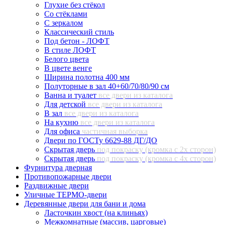
Глухие без стёкол
Со стёклами
С зеркалом
Классический стиль
Под бетон - ЛОФТ
В стиле ЛОФТ
Белого цвета
В цвете венге
Ширина полотна 400 мм
Полуторные в зал 40+60/70/80/90 см
Ванна и туалет
все двери из каталога
Для детской
все двери из каталога
В зал
все двери из каталога
На кухню
все двери из каталога
Для офиса
частичная выборка
Двери по ГОСТу 6629-88 ДГ/ДО
Скрытая дверь
под покраску (кромка с 2х сторон)
Скрытая дверь
под покраску (кромка с 4х сторон)
Фурнитура дверная
Противопожарные двери
Раздвижные двери
Уличные ТЕРМО-двери
Деревянные двери для бани и дома
Ласточкин хвост (на клиньях)
Межкомнатные (массив, царговые)