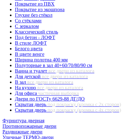
Покрытие из ПВХ
Покрытие из экошпона
Глухие без стёкол
Со стёклами
С зеркалом
Классический стиль
Под бетон - ЛОФТ
В стиле ЛОФТ
Белого цвета
В цвете венге
Ширина полотна 400 мм
Полуторные в зал 40+60/70/80/90 см
Ванна и туалет
все двери из каталога
Для детской
все двери из каталога
В зал
все двери из каталога
На кухню
все двери из каталога
Для офиса
частичная выборка
Двери по ГОСТу 6629-88 ДГ/ДО
Скрытая дверь
под покраску (кромка с 2х сторон)
Скрытая дверь
под покраску (кромка с 4х сторон)
Фурнитура дверная
Противопожарные двери
Раздвижные двери
Уличные ТЕРМО-двери