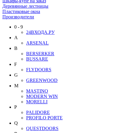
Шкафы-купе на заказ
Деревянные лестницы
Пластиковые окна
Производители
0 - 9
24ВХОДА.РУ
A
ARSENAL
B
BERSERKER
BUSSARE
F
FLYDOORS
G
GREENWOOD
M
MASTINO
MODERN WIN
MORELLI
P
PALIDORE
PROFILO PORTE
Q
QUESTDOORS