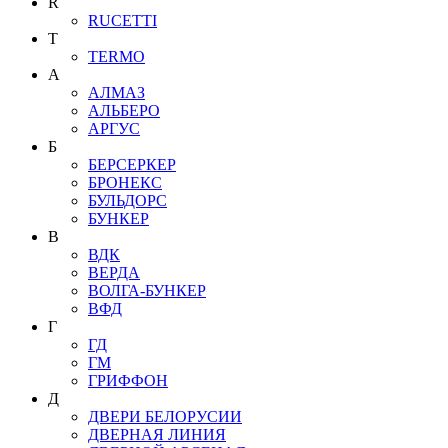
R
RUCETTI
T
TERMO
А
АЛМАЗ
АЛЬБЕРО
АРГУС
Б
БЕРСЕРКЕР
БРОНЕКС
БУЛЬДОРС
БУНКЕР
В
ВДК
ВЕРДА
ВОЛГА-БУНКЕР
ВФД
Г
ГД
ГМ
ГРИФФОН
Д
ДВЕРИ БЕЛОРУСИИ
ДВЕРНАЯ ЛИНИЯ