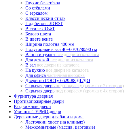
Глухие без стёкол
Со стёклами
С зеркалом
Классический стиль
Под бетон - ЛОФТ
В стиле ЛОФТ
Белого цвета
В цвете венге
Ширина полотна 400 мм
Полуторные в зал 40+60/70/80/90 см
Ванна и туалет
все двери из каталога
Для детской
все двери из каталога
В зал
все двери из каталога
На кухню
все двери из каталога
Для офиса
частичная выборка
Двери по ГОСТу 6629-88 ДГ/ДО
Скрытая дверь
под покраску (кромка с 2х сторон)
Скрытая дверь
под покраску (кромка с 4х сторон)
Фурнитура дверная
Противопожарные двери
Раздвижные двери
Уличные ТЕРМО-двери
Деревянные двери для бани и дома
Ласточкин хвост (на клиньях)
Межкомнатные (массив, царговые)