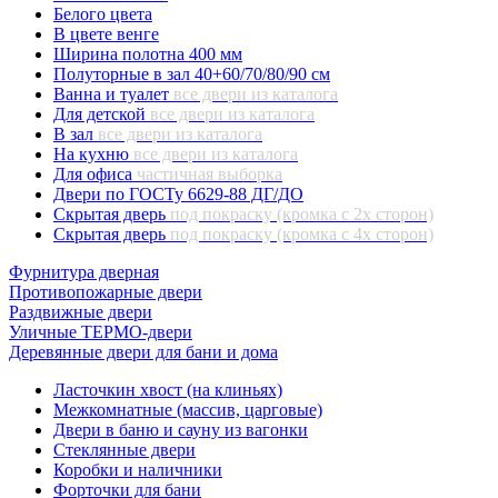
Белого цвета
В цвете венге
Ширина полотна 400 мм
Полуторные в зал 40+60/70/80/90 см
Ванна и туалет
все двери из каталога
Для детской
все двери из каталога
В зал
все двери из каталога
На кухню
все двери из каталога
Для офиса
частичная выборка
Двери по ГОСТу 6629-88 ДГ/ДО
Скрытая дверь
под покраску (кромка с 2х сторон)
Скрытая дверь
под покраску (кромка с 4х сторон)
Фурнитура дверная
Противопожарные двери
Раздвижные двери
Уличные ТЕРМО-двери
Деревянные двери для бани и дома
Ласточкин хвост (на клиньях)
Межкомнатные (массив, царговые)
Двери в баню и сауну из вагонки
Стеклянные двери
Коробки и наличники
Форточки для бани