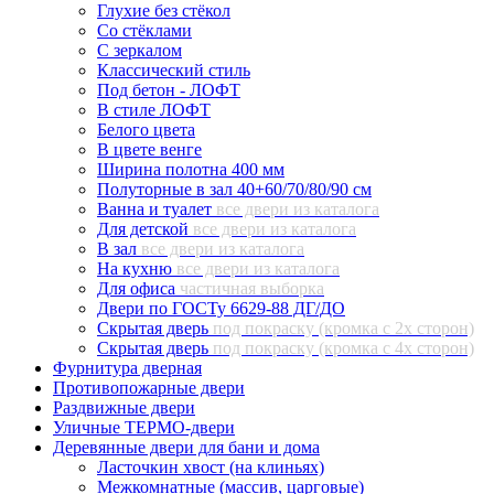
Глухие без стёкол
Со стёклами
С зеркалом
Классический стиль
Под бетон - ЛОФТ
В стиле ЛОФТ
Белого цвета
В цвете венге
Ширина полотна 400 мм
Полуторные в зал 40+60/70/80/90 см
Ванна и туалет
все двери из каталога
Для детской
все двери из каталога
В зал
все двери из каталога
На кухню
все двери из каталога
Для офиса
частичная выборка
Двери по ГОСТу 6629-88 ДГ/ДО
Скрытая дверь
под покраску (кромка с 2х сторон)
Скрытая дверь
под покраску (кромка с 4х сторон)
Фурнитура дверная
Противопожарные двери
Раздвижные двери
Уличные ТЕРМО-двери
Деревянные двери для бани и дома
Ласточкин хвост (на клиньях)
Межкомнатные (массив, царговые)