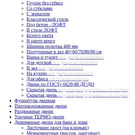
Глухие без стёкол
Со стёклами
С зеркалом
Классический стиль
Под бетон - ЛОФТ
В стиле ЛОФТ
Белого цвета
В цвете венге
Ширина полотна 400 мм
Полуторные в зал 40+60/70/80/90 см
Ванна и туалет
все двери из каталога
Для детской
все двери из каталога
В зал
все двери из каталога
На кухню
все двери из каталога
Для офиса
частичная выборка
Двери по ГОСТу 6629-88 ДГ/ДО
Скрытая дверь
под покраску (кромка с 2х сторон)
Скрытая дверь
под покраску (кромка с 4х сторон)
Фурнитура дверная
Противопожарные двери
Раздвижные двери
Уличные ТЕРМО-двери
Деревянные двери для бани и дома
Ласточкин хвост (на клиньях)
Межкомнатные (массив, царговые)