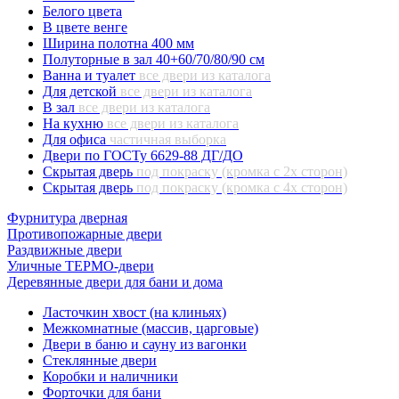
Белого цвета
В цвете венге
Ширина полотна 400 мм
Полуторные в зал 40+60/70/80/90 см
Ванна и туалет
все двери из каталога
Для детской
все двери из каталога
В зал
все двери из каталога
На кухню
все двери из каталога
Для офиса
частичная выборка
Двери по ГОСТу 6629-88 ДГ/ДО
Скрытая дверь
под покраску (кромка с 2х сторон)
Скрытая дверь
под покраску (кромка с 4х сторон)
Фурнитура дверная
Противопожарные двери
Раздвижные двери
Уличные ТЕРМО-двери
Деревянные двери для бани и дома
Ласточкин хвост (на клиньях)
Межкомнатные (массив, царговые)
Двери в баню и сауну из вагонки
Стеклянные двери
Коробки и наличники
Форточки для бани