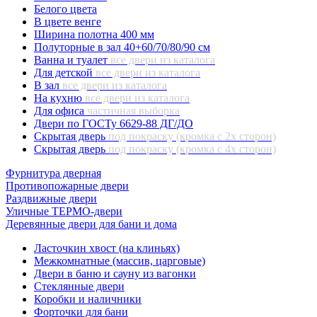
Белого цвета
В цвете венге
Ширина полотна 400 мм
Полуторные в зал 40+60/70/80/90 см
Ванна и туалет
все двери из каталога
Для детской
все двери из каталога
В зал
все двери из каталога
На кухню
все двери из каталога
Для офиса
частичная выборка
Двери по ГОСТу 6629-88 ДГ/ДО
Скрытая дверь
под покраску (кромка с 2х сторон)
Скрытая дверь
под покраску (кромка с 4х сторон)
Фурнитура дверная
Противопожарные двери
Раздвижные двери
Уличные ТЕРМО-двери
Деревянные двери для бани и дома
Ласточкин хвост (на клиньях)
Межкомнатные (массив, царговые)
Двери в баню и сауну из вагонки
Стеклянные двери
Коробки и наличники
Форточки для бани