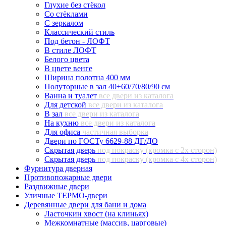
Глухие без стёкол
Со стёклами
С зеркалом
Классический стиль
Под бетон - ЛОФТ
В стиле ЛОФТ
Белого цвета
В цвете венге
Ширина полотна 400 мм
Полуторные в зал 40+60/70/80/90 см
Ванна и туалет
все двери из каталога
Для детской
все двери из каталога
В зал
все двери из каталога
На кухню
все двери из каталога
Для офиса
частичная выборка
Двери по ГОСТу 6629-88 ДГ/ДО
Скрытая дверь
под покраску (кромка с 2х сторон)
Скрытая дверь
под покраску (кромка с 4х сторон)
Фурнитура дверная
Противопожарные двери
Раздвижные двери
Уличные ТЕРМО-двери
Деревянные двери для бани и дома
Ласточкин хвост (на клиньях)
Межкомнатные (массив, царговые)