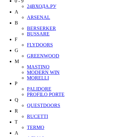
0 - 9
24ВХОДА.РУ
A
ARSENAL
B
BERSERKER
BUSSARE
F
FLYDOORS
G
GREENWOOD
M
MASTINO
MODERN WIN
MORELLI
P
PALIDORE
PROFILO PORTE
Q
QUESTDOORS
R
RUCETTI
T
TERMO
А