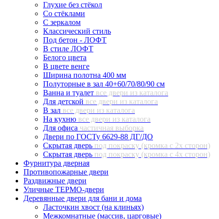
Глухие без стёкол
Со стёклами
С зеркалом
Классический стиль
Под бетон - ЛОФТ
В стиле ЛОФТ
Белого цвета
В цвете венге
Ширина полотна 400 мм
Полуторные в зал 40+60/70/80/90 см
Ванна и туалет
все двери из каталога
Для детской
все двери из каталога
В зал
все двери из каталога
На кухню
все двери из каталога
Для офиса
частичная выборка
Двери по ГОСТу 6629-88 ДГ/ДО
Скрытая дверь
под покраску (кромка с 2х сторон)
Скрытая дверь
под покраску (кромка с 4х сторон)
Фурнитура дверная
Противопожарные двери
Раздвижные двери
Уличные ТЕРМО-двери
Деревянные двери для бани и дома
Ласточкин хвост (на клиньях)
Межкомнатные (массив, царговые)