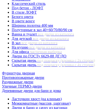
Классический стиль
Под бетон - ЛОФТ
В стиле ЛОФТ
Белого цвета
В цвете венге
Ширина полотна 400 мм
Полуторные в зал 40+60/70/80/90 см
Ванна и туалет
все двери из каталога
Для детской
все двери из каталога
В зал
все двери из каталога
На кухню
все двери из каталога
Для офиса
частичная выборка
Двери по ГОСТу 6629-88 ДГ/ДО
Скрытая дверь
под покраску (кромка с 2х сторон)
Скрытая дверь
под покраску (кромка с 4х сторон)
Фурнитура дверная
Противопожарные двери
Раздвижные двери
Уличные ТЕРМО-двери
Деревянные двери для бани и дома
Ласточкин хвост (на клиньях)
Межкомнатные (массив, царговые)
Двери в баню и сауну из вагонки