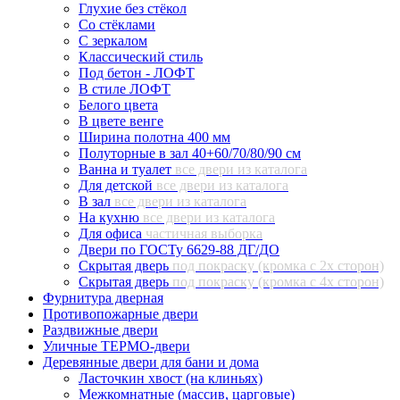
Глухие без стёкол
Со стёклами
С зеркалом
Классический стиль
Под бетон - ЛОФТ
В стиле ЛОФТ
Белого цвета
В цвете венге
Ширина полотна 400 мм
Полуторные в зал 40+60/70/80/90 см
Ванна и туалет
все двери из каталога
Для детской
все двери из каталога
В зал
все двери из каталога
На кухню
все двери из каталога
Для офиса
частичная выборка
Двери по ГОСТу 6629-88 ДГ/ДО
Скрытая дверь
под покраску (кромка с 2х сторон)
Скрытая дверь
под покраску (кромка с 4х сторон)
Фурнитура дверная
Противопожарные двери
Раздвижные двери
Уличные ТЕРМО-двери
Деревянные двери для бани и дома
Ласточкин хвост (на клиньях)
Межкомнатные (массив, царговые)