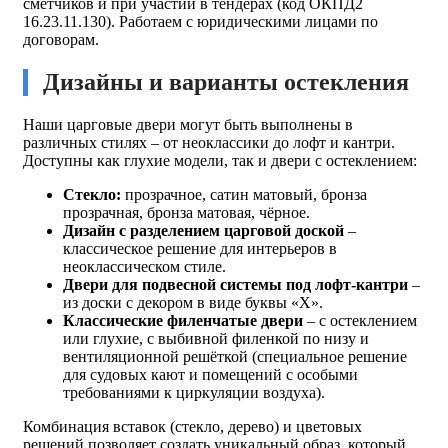
сметчиков и при участии в тендерах (код ОКПД2
16.23.11.130). Работаем с юридическими лицами по
договорам.
Дизайны и варианты остекления
Наши царговые двери могут быть выполнены в
различных стилях – от неоклассики до лофт и кантри.
Доступны как глухие модели, так и двери с остеклением:
Стекло:
прозрачное, сатин матовый, бронза
прозрачная, бронза матовая, чёрное.
Дизайн с разделением царговой доской
–
классическое решение для интерьеров в
неоклассическом стиле.
Двери для подвесной системы под лофт-кантри
–
из доски с декором в виде буквы «Х».
Классические филенчатые двери
– с остеклением
или глухие, с выбивной филенкой по низу и
вентиляционной решёткой (специальное решение
для судовых кают и помещений с особыми
требованиями к циркуляции воздуха).
Комбинация вставок (стекло, дерево) и цветовых
решений позволяет создать уникальный образ, который