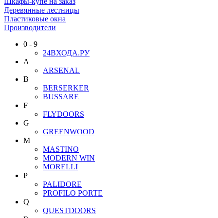
Шкафы-купе на заказ
Деревянные лестницы
Пластиковые окна
Производители
0 - 9
24ВХОДА.РУ
A
ARSENAL
B
BERSERKER
BUSSARE
F
FLYDOORS
G
GREENWOOD
M
MASTINO
MODERN WIN
MORELLI
P
PALIDORE
PROFILO PORTE
Q
QUESTDOORS