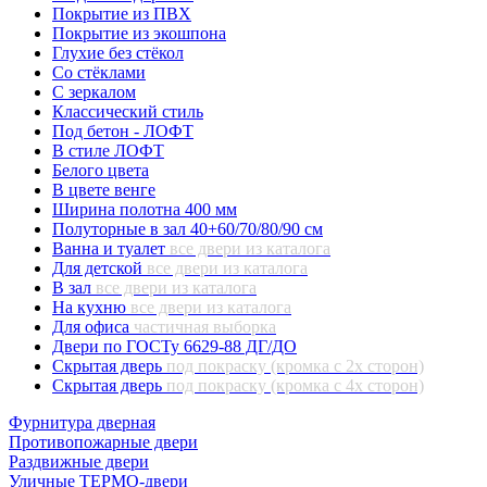
Покрытие из ПВХ
Покрытие из экошпона
Глухие без стёкол
Со стёклами
С зеркалом
Классический стиль
Под бетон - ЛОФТ
В стиле ЛОФТ
Белого цвета
В цвете венге
Ширина полотна 400 мм
Полуторные в зал 40+60/70/80/90 см
Ванна и туалет
все двери из каталога
Для детской
все двери из каталога
В зал
все двери из каталога
На кухню
все двери из каталога
Для офиса
частичная выборка
Двери по ГОСТу 6629-88 ДГ/ДО
Скрытая дверь
под покраску (кромка с 2х сторон)
Скрытая дверь
под покраску (кромка с 4х сторон)
Фурнитура дверная
Противопожарные двери
Раздвижные двери
Уличные ТЕРМО-двери