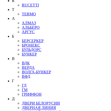
R
RUCETTI
T
TERMO
А
АЛМАЗ
АЛЬБЕРО
АРГУС
Б
БЕРСЕРКЕР
БРОНЕКС
БУЛЬДОРС
БУНКЕР
В
ВДК
ВЕРДА
ВОЛГА-БУНКЕР
ВФД
Г
ГД
ГМ
ГРИФФОН
Д
ДВЕРИ БЕЛОРУСИИ
ДВЕРНАЯ ЛИНИЯ