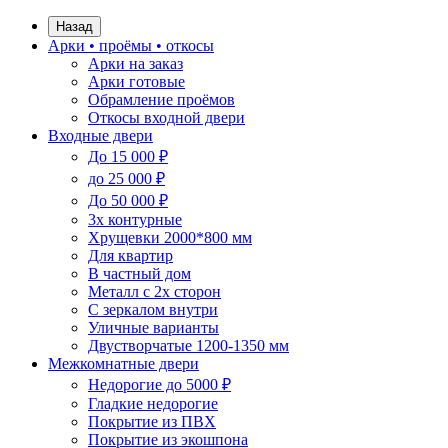
Назад
Арки • проёмы • откосы
Арки на заказ
Арки готовые
Обрамление проёмов
Откосы входной двери
Входные двери
До 15 000 ₽
до 25 000 ₽
До 50 000 ₽
3х контурные
Хрущевки 2000*800 мм
Для квартир
В частный дом
Металл с 2х сторон
С зеркалом внутри
Уличные варианты
Двустворчатые 1200-1350 мм
Межкомнатные двери
Недорогие до 5000 ₽
Гладкие недорогие
Покрытие из ПВХ
Покрытие из экошпона