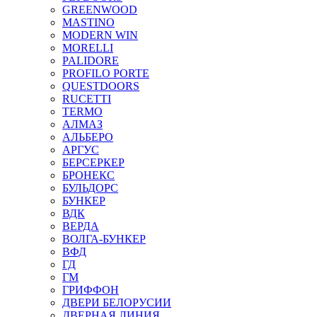
GREENWOOD
MASTINO
MODERN WIN
MORELLI
PALIDORE
PROFILO PORTE
QUESTDOORS
RUCETTI
TERMO
АЛМАЗ
АЛЬБЕРО
АРГУС
БЕРСЕРКЕР
БРОНЕКС
БУЛЬДОРС
БУНКЕР
ВДК
ВЕРДА
ВОЛГА-БУНКЕР
ВФД
ГД
ГМ
ГРИФФОН
ДВЕРИ БЕЛОРУСИИ
ДВЕРНАЯ ЛИНИЯ