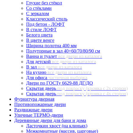
Глухие без стёкол
Со стёклами
С зеркалом
Классический стиль
Под бетон - ЛОФТ
В стиле ЛОФТ
Белого цвета
В цвете венге
Ширина полотна 400 мм
Полуторные в зал 40+60/70/80/90 см
Ванна и туалет
все двери из каталога
Для детской
все двери из каталога
В зал
все двери из каталога
На кухню
все двери из каталога
Для офиса
частичная выборка
Двери по ГОСТу 6629-88 ДГ/ДО
Скрытая дверь
под покраску (кромка с 2х сторон)
Скрытая дверь
под покраску (кромка с 4х сторон)
Фурнитура дверная
Противопожарные двери
Раздвижные двери
Уличные ТЕРМО-двери
Деревянные двери для бани и дома
Ласточкин хвост (на клиньях)
Межкомнатные (массив, царговые)