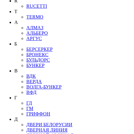
R
RUCETTI
T
TERMO
А
АЛМАЗ
АЛЬБЕРО
АРГУС
Б
БЕРСЕРКЕР
БРОНЕКС
БУЛЬДОРС
БУНКЕР
В
ВДК
ВЕРДА
ВОЛГА-БУНКЕР
ВФД
Г
ГД
ГМ
ГРИФФОН
Д
ДВЕРИ БЕЛОРУСИИ
ДВЕРНАЯ ЛИНИЯ