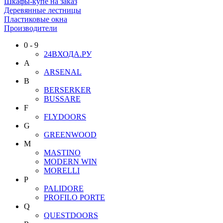
Шкафы-купе на заказ
Деревянные лестницы
Пластиковые окна
Производители
0 - 9
24ВХОДА.РУ
A
ARSENAL
B
BERSERKER
BUSSARE
F
FLYDOORS
G
GREENWOOD
M
MASTINO
MODERN WIN
MORELLI
P
PALIDORE
PROFILO PORTE
Q
QUESTDOORS