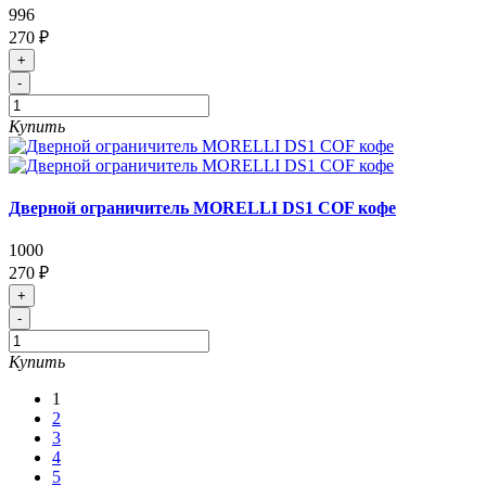
996
270 ₽
+
-
Купить
Дверной ограничитель MORELLI DS1 COF кофе
1000
270 ₽
+
-
Купить
1
2
3
4
5