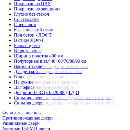
Покрытие из ПВХ
Покрытие из экошпона
Глухие без стёкол
Со стёклами
С зеркалом
Классический стиль
Под бетон - ЛОФТ
В стиле ЛОФТ
Белого цвета
В цвете венге
Ширина полотна 400 мм
Полуторные в зал 40+60/70/80/90 см
Ванна и туалет
все двери из каталога
Для детской
все двери из каталога
В зал
все двери из каталога
На кухню
все двери из каталога
Для офиса
частичная выборка
Двери по ГОСТу 6629-88 ДГ/ДО
Скрытая дверь
под покраску (кромка с 2х сторон)
Скрытая дверь
под покраску (кромка с 4х сторон)
Фурнитура дверная
Противопожарные двери
Раздвижные двери
Уличные ТЕРМО-двери