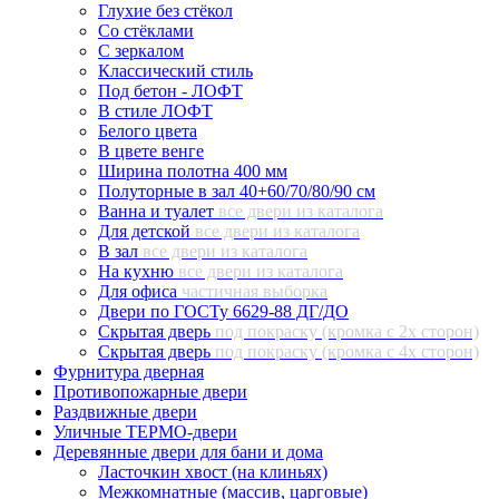
Глухие без стёкол
Со стёклами
С зеркалом
Классический стиль
Под бетон - ЛОФТ
В стиле ЛОФТ
Белого цвета
В цвете венге
Ширина полотна 400 мм
Полуторные в зал 40+60/70/80/90 см
Ванна и туалет
все двери из каталога
Для детской
все двери из каталога
В зал
все двери из каталога
На кухню
все двери из каталога
Для офиса
частичная выборка
Двери по ГОСТу 6629-88 ДГ/ДО
Скрытая дверь
под покраску (кромка с 2х сторон)
Скрытая дверь
под покраску (кромка с 4х сторон)
Фурнитура дверная
Противопожарные двери
Раздвижные двери
Уличные ТЕРМО-двери
Деревянные двери для бани и дома
Ласточкин хвост (на клиньях)
Межкомнатные (массив, царговые)