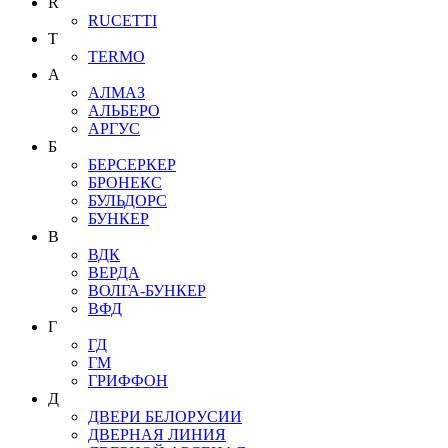
R
RUCETTI
T
TERMO
А
АЛМАЗ
АЛЬБЕРО
АРГУС
Б
БЕРСЕРКЕР
БРОНЕКС
БУЛЬДОРС
БУНКЕР
В
ВДК
ВЕРДА
ВОЛГА-БУНКЕР
ВФД
Г
ГД
ГМ
ГРИФФОН
Д
ДВЕРИ БЕЛОРУСИИ
ДВЕРНАЯ ЛИНИЯ