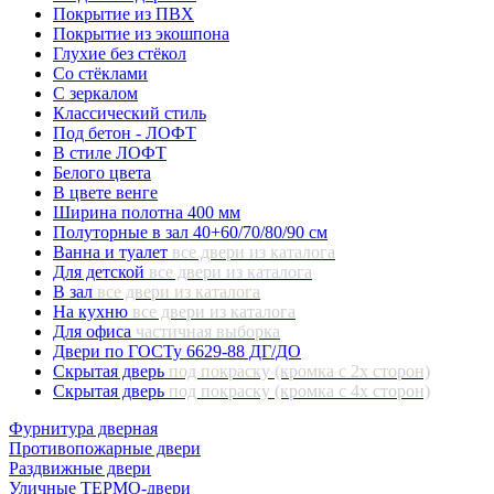
Покрытие из ПВХ
Покрытие из экошпона
Глухие без стёкол
Со стёклами
С зеркалом
Классический стиль
Под бетон - ЛОФТ
В стиле ЛОФТ
Белого цвета
В цвете венге
Ширина полотна 400 мм
Полуторные в зал 40+60/70/80/90 см
Ванна и туалет
все двери из каталога
Для детской
все двери из каталога
В зал
все двери из каталога
На кухню
все двери из каталога
Для офиса
частичная выборка
Двери по ГОСТу 6629-88 ДГ/ДО
Скрытая дверь
под покраску (кромка с 2х сторон)
Скрытая дверь
под покраску (кромка с 4х сторон)
Фурнитура дверная
Противопожарные двери
Раздвижные двери
Уличные ТЕРМО-двери