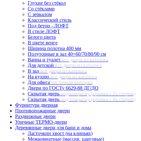
Глухие без стёкол
Со стёклами
С зеркалом
Классический стиль
Под бетон - ЛОФТ
В стиле ЛОФТ
Белого цвета
В цвете венге
Ширина полотна 400 мм
Полуторные в зал 40+60/70/80/90 см
Ванна и туалет
все двери из каталога
Для детской
все двери из каталога
В зал
все двери из каталога
На кухню
все двери из каталога
Для офиса
частичная выборка
Двери по ГОСТу 6629-88 ДГ/ДО
Скрытая дверь
под покраску (кромка с 2х сторон)
Скрытая дверь
под покраску (кромка с 4х сторон)
Фурнитура дверная
Противопожарные двери
Раздвижные двери
Уличные ТЕРМО-двери
Деревянные двери для бани и дома
Ласточкин хвост (на клиньях)
Межкомнатные (массив, царговые)