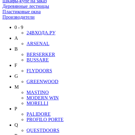
Шкафы-купе на заказ
Деревянные лестницы
Пластиковые окна
Производители
0 - 9
24ВХОДА.РУ
A
ARSENAL
B
BERSERKER
BUSSARE
F
FLYDOORS
G
GREENWOOD
M
MASTINO
MODERN WIN
MORELLI
P
PALIDORE
PROFILO PORTE
Q
QUESTDOORS