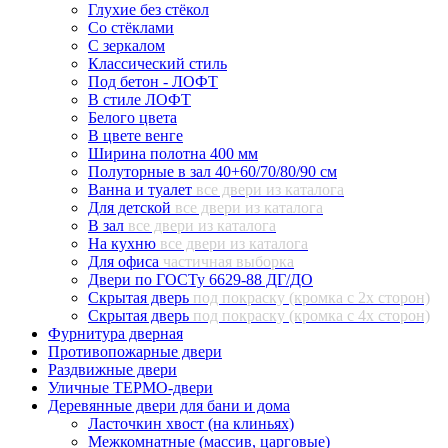
Глухие без стёкол
Со стёклами
С зеркалом
Классический стиль
Под бетон - ЛОФТ
В стиле ЛОФТ
Белого цвета
В цвете венге
Ширина полотна 400 мм
Полуторные в зал 40+60/70/80/90 см
Ванна и туалет
все двери из каталога
Для детской
все двери из каталога
В зал
все двери из каталога
На кухню
все двери из каталога
Для офиса
частичная выборка
Двери по ГОСТу 6629-88 ДГ/ДО
Скрытая дверь
под покраску (кромка с 2х сторон)
Скрытая дверь
под покраску (кромка с 4х сторон)
Фурнитура дверная
Противопожарные двери
Раздвижные двери
Уличные ТЕРМО-двери
Деревянные двери для бани и дома
Ласточкин хвост (на клиньях)
Межкомнатные (массив, царговые)