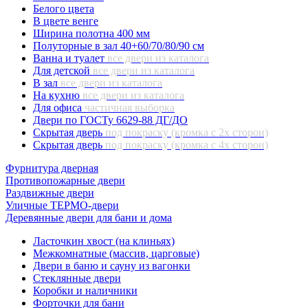
Белого цвета
В цвете венге
Ширина полотна 400 мм
Полуторные в зал 40+60/70/80/90 см
Ванна и туалет
все двери из каталога
Для детской
все двери из каталога
В зал
все двери из каталога
На кухню
все двери из каталога
Для офиса
частичная выборка
Двери по ГОСТу 6629-88 ДГ/ДО
Скрытая дверь
под покраску (кромка с 2х сторон)
Скрытая дверь
под покраску (кромка с 4х сторон)
Фурнитура дверная
Противопожарные двери
Раздвижные двери
Уличные ТЕРМО-двери
Деревянные двери для бани и дома
Ласточкин хвост (на клиньях)
Межкомнатные (массив, царговые)
Двери в баню и сауну из вагонки
Стеклянные двери
Коробки и наличники
Форточки для бани