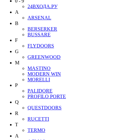
0 - 9
24ВХОДА.РУ
A
ARSENAL
B
BERSERKER
BUSSARE
F
FLYDOORS
G
GREENWOOD
M
MASTINO
MODERN WIN
MORELLI
P
PALIDORE
PROFILO PORTE
Q
QUESTDOORS
R
RUCETTI
T
TERMO
А