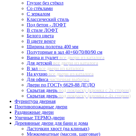
Глухие без стёкол
Со стёклами
С зеркалом
Классический стиль
Под бетон - ЛОФТ
В стиле ЛОФТ
Белого цвета
В цвете венге
Ширина полотна 400 мм
Полуторные в зал 40+60/70/80/90 см
Ванна и туалет
все двери из каталога
Для детской
все двери из каталога
В зал
все двери из каталога
На кухню
все двери из каталога
Для офиса
частичная выборка
Двери по ГОСТу 6629-88 ДГ/ДО
Скрытая дверь
под покраску (кромка с 2х сторон)
Скрытая дверь
под покраску (кромка с 4х сторон)
Фурнитура дверная
Противопожарные двери
Раздвижные двери
Уличные ТЕРМО-двери
Деревянные двери для бани и дома
Ласточкин хвост (на клиньях)
Межкомнатные (массив, царговые)