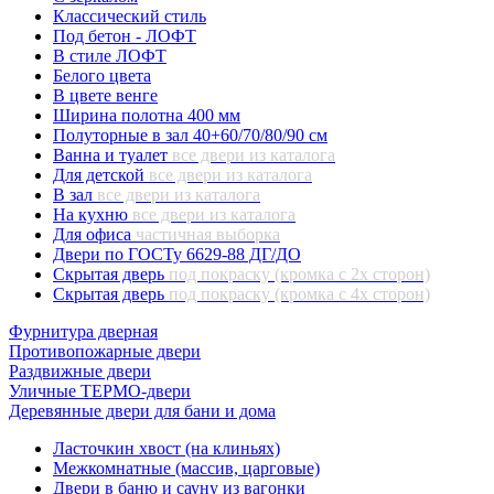
Классический стиль
Под бетон - ЛОФТ
В стиле ЛОФТ
Белого цвета
В цвете венге
Ширина полотна 400 мм
Полуторные в зал 40+60/70/80/90 см
Ванна и туалет
все двери из каталога
Для детской
все двери из каталога
В зал
все двери из каталога
На кухню
все двери из каталога
Для офиса
частичная выборка
Двери по ГОСТу 6629-88 ДГ/ДО
Скрытая дверь
под покраску (кромка с 2х сторон)
Скрытая дверь
под покраску (кромка с 4х сторон)
Фурнитура дверная
Противопожарные двери
Раздвижные двери
Уличные ТЕРМО-двери
Деревянные двери для бани и дома
Ласточкин хвост (на клиньях)
Межкомнатные (массив, царговые)
Двери в баню и сауну из вагонки