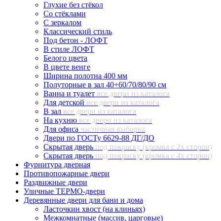
Глухие без стёкол
Со стёклами
С зеркалом
Классический стиль
Под бетон - ЛОФТ
В стиле ЛОФТ
Белого цвета
В цвете венге
Ширина полотна 400 мм
Полуторные в зал 40+60/70/80/90 см
Ванна и туалет
все двери из каталога
Для детской
все двери из каталога
В зал
все двери из каталога
На кухню
все двери из каталога
Для офиса
частичная выборка
Двери по ГОСТу 6629-88 ДГ/ДО
Скрытая дверь
под покраску (кромка с 2х сторон)
Скрытая дверь
под покраску (кромка с 4х сторон)
Фурнитура дверная
Противопожарные двери
Раздвижные двери
Уличные ТЕРМО-двери
Деревянные двери для бани и дома
Ласточкин хвост (на клиньях)
Межкомнатные (массив, царговые)