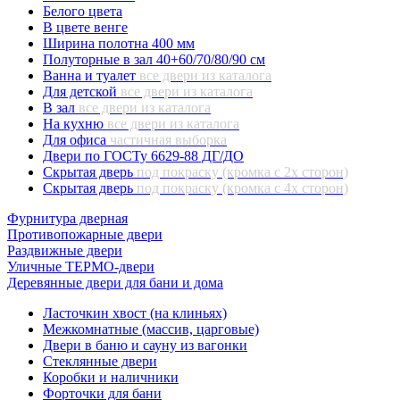
Белого цвета
В цвете венге
Ширина полотна 400 мм
Полуторные в зал 40+60/70/80/90 см
Ванна и туалет
все двери из каталога
Для детской
все двери из каталога
В зал
все двери из каталога
На кухню
все двери из каталога
Для офиса
частичная выборка
Двери по ГОСТу 6629-88 ДГ/ДО
Скрытая дверь
под покраску (кромка с 2х сторон)
Скрытая дверь
под покраску (кромка с 4х сторон)
Фурнитура дверная
Противопожарные двери
Раздвижные двери
Уличные ТЕРМО-двери
Деревянные двери для бани и дома
Ласточкин хвост (на клиньях)
Межкомнатные (массив, царговые)
Двери в баню и сауну из вагонки
Стеклянные двери
Коробки и наличники
Форточки для бани