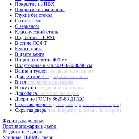
Покрытие из ПВХ
Покрытие из экошпона
Глухие без стёкол
Со стёклами
С зеркалом
Классический стиль
Под бетон - ЛОФТ
В стиле ЛОФТ
Белого цвета
В цвете венге
Ширина полотна 400 мм
Полуторные в зал 40+60/70/80/90 см
Ванна и туалет
все двери из каталога
Для детской
все двери из каталога
В зал
все двери из каталога
На кухню
все двери из каталога
Для офиса
частичная выборка
Двери по ГОСТу 6629-88 ДГ/ДО
Скрытая дверь
под покраску (кромка с 2х сторон)
Скрытая дверь
под покраску (кромка с 4х сторон)
Фурнитура дверная
Противопожарные двери
Раздвижные двери
Уличные ТЕРМО-двери