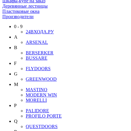
Шкафы-купе на заказ
Деревянные лестницы
Пластиковые окна
Производители
0 - 9
24ВХОДА.РУ
A
ARSENAL
B
BERSERKER
BUSSARE
F
FLYDOORS
G
GREENWOOD
M
MASTINO
MODERN WIN
MORELLI
P
PALIDORE
PROFILO PORTE
Q
QUESTDOORS