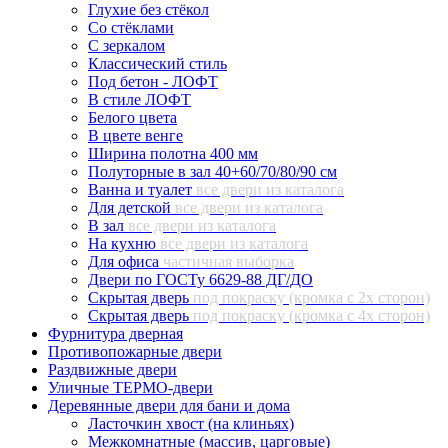
Глухие без стёкол
Со стёклами
С зеркалом
Классический стиль
Под бетон - ЛОФТ
В стиле ЛОФТ
Белого цвета
В цвете венге
Ширина полотна 400 мм
Полуторные в зал 40+60/70/80/90 см
Ванна и туалет
все двери из каталога
Для детской
все двери из каталога
В зал
все двери из каталога
На кухню
все двери из каталога
Для офиса
частичная выборка
Двери по ГОСТу 6629-88 ДГ/ДО
Скрытая дверь
под покраску (кромка с 2х сторон)
Скрытая дверь
под покраску (кромка с 4х сторон)
Фурнитура дверная
Противопожарные двери
Раздвижные двери
Уличные ТЕРМО-двери
Деревянные двери для бани и дома
Ласточкин хвост (на клиньях)
Межкомнатные (массив, царговые)