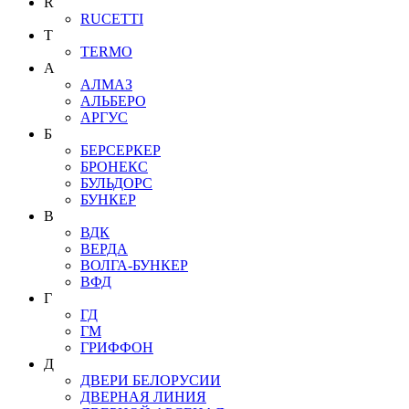
R
RUCETTI
T
TERMO
А
АЛМАЗ
АЛЬБЕРО
АРГУС
Б
БЕРСЕРКЕР
БРОНЕКС
БУЛЬДОРС
БУНКЕР
В
ВДК
ВЕРДА
ВОЛГА-БУНКЕР
ВФД
Г
ГД
ГМ
ГРИФФОН
Д
ДВЕРИ БЕЛОРУСИИ
ДВЕРНАЯ ЛИНИЯ