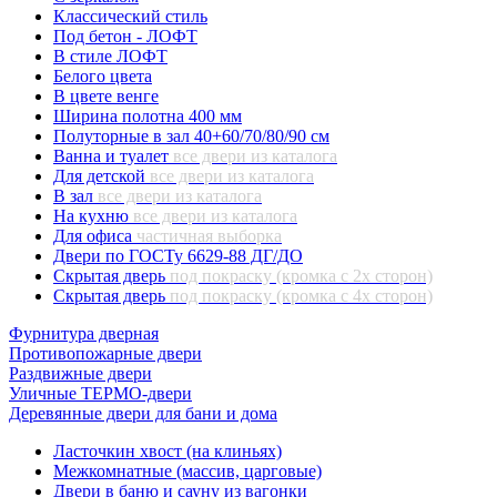
Классический стиль
Под бетон - ЛОФТ
В стиле ЛОФТ
Белого цвета
В цвете венге
Ширина полотна 400 мм
Полуторные в зал 40+60/70/80/90 см
Ванна и туалет
все двери из каталога
Для детской
все двери из каталога
В зал
все двери из каталога
На кухню
все двери из каталога
Для офиса
частичная выборка
Двери по ГОСТу 6629-88 ДГ/ДО
Скрытая дверь
под покраску (кромка с 2х сторон)
Скрытая дверь
под покраску (кромка с 4х сторон)
Фурнитура дверная
Противопожарные двери
Раздвижные двери
Уличные ТЕРМО-двери
Деревянные двери для бани и дома
Ласточкин хвост (на клиньях)
Межкомнатные (массив, царговые)
Двери в баню и сауну из вагонки