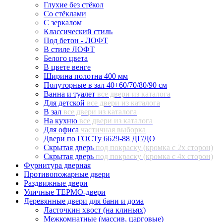
Глухие без стёкол
Со стёклами
С зеркалом
Классический стиль
Под бетон - ЛОФТ
В стиле ЛОФТ
Белого цвета
В цвете венге
Ширина полотна 400 мм
Полуторные в зал 40+60/70/80/90 см
Ванна и туалет
все двери из каталога
Для детской
все двери из каталога
В зал
все двери из каталога
На кухню
все двери из каталога
Для офиса
частичная выборка
Двери по ГОСТу 6629-88 ДГ/ДО
Скрытая дверь
под покраску (кромка с 2х сторон)
Скрытая дверь
под покраску (кромка с 4х сторон)
Фурнитура дверная
Противопожарные двери
Раздвижные двери
Уличные ТЕРМО-двери
Деревянные двери для бани и дома
Ласточкин хвост (на клиньях)
Межкомнатные (массив, царговые)