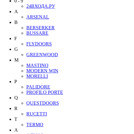
0 - 9
24ВХОДА.РУ
A
ARSENAL
B
BERSERKER
BUSSARE
F
FLYDOORS
G
GREENWOOD
M
MASTINO
MODERN WIN
MORELLI
P
PALIDORE
PROFILO PORTE
Q
QUESTDOORS
R
RUCETTI
T
TERMO
А