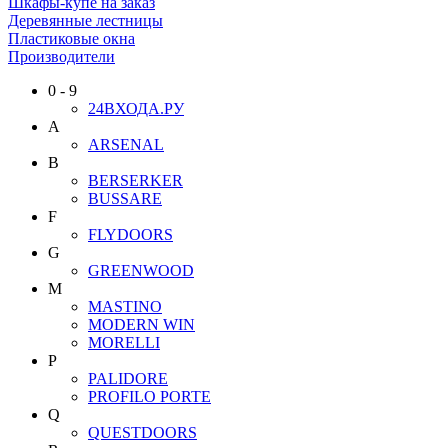
Шкафы-купе на заказ
Деревянные лестницы
Пластиковые окна
Производители
0 - 9
24ВХОДА.РУ
A
ARSENAL
B
BERSERKER
BUSSARE
F
FLYDOORS
G
GREENWOOD
M
MASTINO
MODERN WIN
MORELLI
P
PALIDORE
PROFILO PORTE
Q
QUESTDOORS