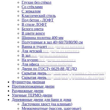
Глухие без стёкол
Со стёклами
С зеркалом
Классический стиль
Под бетон - ЛОФТ
В стиле ЛОФТ
Белого цвета
В цвете венге
Ширина полотна 400 мм
Полуторные в зал 40+60/70/80/90 см
Ванна и туалет
все двери из каталога
Для детской
все двери из каталога
В зал
все двери из каталога
На кухню
все двери из каталога
Для офиса
частичная выборка
Двери по ГОСТу 6629-88 ДГ/ДО
Скрытая дверь
под покраску (кромка с 2х сторон)
Скрытая дверь
под покраску (кромка с 4х сторон)
Фурнитура дверная
Противопожарные двери
Раздвижные двери
Уличные ТЕРМО-двери
Деревянные двери для бани и дома
Ласточкин хвост (на клиньях)
Межкомнатные (массив, царговые)