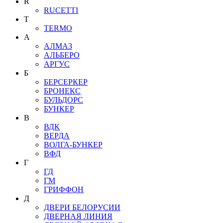
R
RUCETTI
T
TERMO
А
АЛМАЗ
АЛЬБЕРО
АРГУС
Б
БЕРСЕРКЕР
БРОНЕКС
БУЛЬДОРС
БУНКЕР
В
ВДК
ВЕРДА
ВОЛГА-БУНКЕР
ВФД
Г
ГД
ГМ
ГРИФФОН
Д
ДВЕРИ БЕЛОРУСИИ
ДВЕРНАЯ ЛИНИЯ