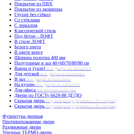
Покрытие из ПВХ
Покрытие из экошпона
Глухие без стёкол
Со стёклами
С зеркалом
Классический стиль
Под бетон - ЛОФТ
В стиле ЛОФТ
Белого цвета
В цвете венге
Ширина полотна 400 мм
Полуторные в зал 40+60/70/80/90 см
Ванна и туалет
все двери из каталога
Для детской
все двери из каталога
В зал
все двери из каталога
На кухню
все двери из каталога
Для офиса
частичная выборка
Двери по ГОСТу 6629-88 ДГ/ДО
Скрытая дверь
под покраску (кромка с 2х сторон)
Скрытая дверь
под покраску (кромка с 4х сторон)
Фурнитура дверная
Противопожарные двери
Раздвижные двери
Уличные ТЕРМО-двери