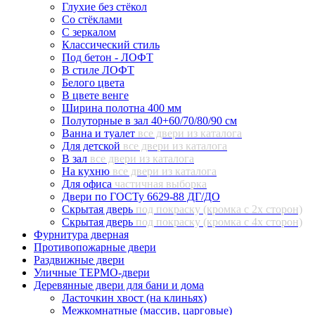
Глухие без стёкол
Со стёклами
С зеркалом
Классический стиль
Под бетон - ЛОФТ
В стиле ЛОФТ
Белого цвета
В цвете венге
Ширина полотна 400 мм
Полуторные в зал 40+60/70/80/90 см
Ванна и туалет
все двери из каталога
Для детской
все двери из каталога
В зал
все двери из каталога
На кухню
все двери из каталога
Для офиса
частичная выборка
Двери по ГОСТу 6629-88 ДГ/ДО
Скрытая дверь
под покраску (кромка с 2х сторон)
Скрытая дверь
под покраску (кромка с 4х сторон)
Фурнитура дверная
Противопожарные двери
Раздвижные двери
Уличные ТЕРМО-двери
Деревянные двери для бани и дома
Ласточкин хвост (на клиньях)
Межкомнатные (массив, царговые)