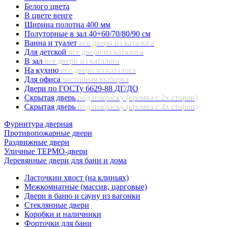
Белого цвета
В цвете венге
Ширина полотна 400 мм
Полуторные в зал 40+60/70/80/90 см
Ванна и туалет
все двери из каталога
Для детской
все двери из каталога
В зал
все двери из каталога
На кухню
все двери из каталога
Для офиса
частичная выборка
Двери по ГОСТу 6629-88 ДГ/ДО
Скрытая дверь
под покраску (кромка с 2х сторон)
Скрытая дверь
под покраску (кромка с 4х сторон)
Фурнитура дверная
Противопожарные двери
Раздвижные двери
Уличные ТЕРМО-двери
Деревянные двери для бани и дома
Ласточкин хвост (на клиньях)
Межкомнатные (массив, царговые)
Двери в баню и сауну из вагонки
Стеклянные двери
Коробки и наличники
Форточки для бани