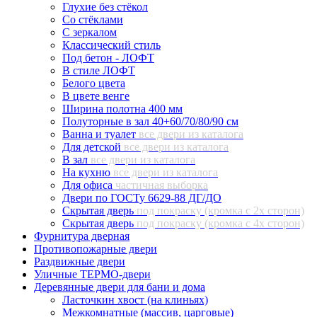
Глухие без стёкол
Со стёклами
С зеркалом
Классический стиль
Под бетон - ЛОФТ
В стиле ЛОФТ
Белого цвета
В цвете венге
Ширина полотна 400 мм
Полуторные в зал 40+60/70/80/90 см
Ванна и туалет
все двери из каталога
Для детской
все двери из каталога
В зал
все двери из каталога
На кухню
все двери из каталога
Для офиса
частичная выборка
Двери по ГОСТу 6629-88 ДГ/ДО
Скрытая дверь
под покраску (кромка с 2х сторон)
Скрытая дверь
под покраску (кромка с 4х сторон)
Фурнитура дверная
Противопожарные двери
Раздвижные двери
Уличные ТЕРМО-двери
Деревянные двери для бани и дома
Ласточкин хвост (на клиньях)
Межкомнатные (массив, царговые)