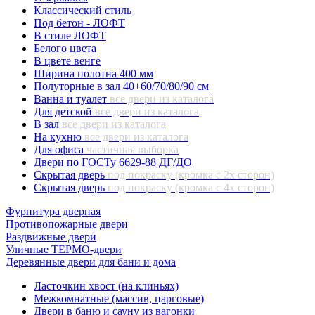
Классический стиль
Под бетон - ЛОФТ
В стиле ЛОФТ
Белого цвета
В цвете венге
Ширина полотна 400 мм
Полуторные в зал 40+60/70/80/90 см
Ванна и туалет
все двери из каталога
Для детской
все двери из каталога
В зал
все двери из каталога
На кухню
все двери из каталога
Для офиса
частичная выборка
Двери по ГОСТу 6629-88 ДГ/ДО
Скрытая дверь
под покраску (кромка с 2х сторон)
Скрытая дверь
под покраску (кромка с 4х сторон)
Фурнитура дверная
Противопожарные двери
Раздвижные двери
Уличные ТЕРМО-двери
Деревянные двери для бани и дома
Ласточкин хвост (на клиньях)
Межкомнатные (массив, царговые)
Двери в баню и сауну из вагонки