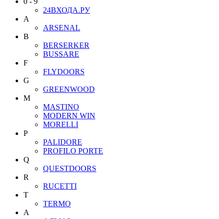
0 - 9
24ВХОДА.РУ
A
ARSENAL
B
BERSERKER
BUSSARE
F
FLYDOORS
G
GREENWOOD
M
MASTINO
MODERN WIN
MORELLI
P
PALIDORE
PROFILO PORTE
Q
QUESTDOORS
R
RUCETTI
T
TERMO
А