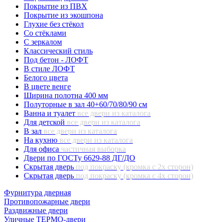
Покрытие из ПВХ
Покрытие из экошпона
Глухие без стёкол
Со стёклами
С зеркалом
Классический стиль
Под бетон - ЛОФТ
В стиле ЛОФТ
Белого цвета
В цвете венге
Ширина полотна 400 мм
Полуторные в зал 40+60/70/80/90 см
Ванна и туалет
все двери из каталога
Для детской
все двери из каталога
В зал
все двери из каталога
На кухню
все двери из каталога
Для офиса
частичная выборка
Двери по ГОСТу 6629-88 ДГ/ДО
Скрытая дверь
под покраску (кромка с 2х сторон)
Скрытая дверь
под покраску (кромка с 4х сторон)
Фурнитура дверная
Противопожарные двери
Раздвижные двери
Уличные ТЕРМО-двери