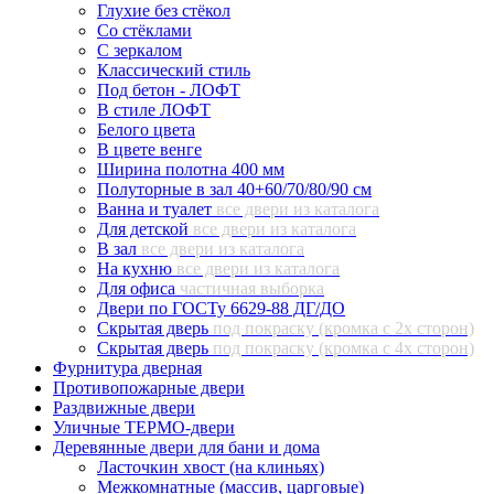
Глухие без стёкол
Со стёклами
С зеркалом
Классический стиль
Под бетон - ЛОФТ
В стиле ЛОФТ
Белого цвета
В цвете венге
Ширина полотна 400 мм
Полуторные в зал 40+60/70/80/90 см
Ванна и туалет
все двери из каталога
Для детской
все двери из каталога
В зал
все двери из каталога
На кухню
все двери из каталога
Для офиса
частичная выборка
Двери по ГОСТу 6629-88 ДГ/ДО
Скрытая дверь
под покраску (кромка с 2х сторон)
Скрытая дверь
под покраску (кромка с 4х сторон)
Фурнитура дверная
Противопожарные двери
Раздвижные двери
Уличные ТЕРМО-двери
Деревянные двери для бани и дома
Ласточкин хвост (на клиньях)
Межкомнатные (массив, царговые)