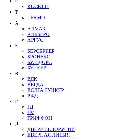
R
RUCETTI
T
TERMO
А
АЛМАЗ
АЛЬБЕРО
АРГУС
Б
БЕРСЕРКЕР
БРОНЕКС
БУЛЬДОРС
БУНКЕР
В
ВДК
ВЕРДА
ВОЛГА-БУНКЕР
ВФД
Г
ГД
ГМ
ГРИФФОН
Д
ДВЕРИ БЕЛОРУСИИ
ДВЕРНАЯ ЛИНИЯ