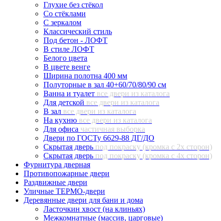
Глухие без стёкол
Со стёклами
С зеркалом
Классический стиль
Под бетон - ЛОФТ
В стиле ЛОФТ
Белого цвета
В цвете венге
Ширина полотна 400 мм
Полуторные в зал 40+60/70/80/90 см
Ванна и туалет
все двери из каталога
Для детской
все двери из каталога
В зал
все двери из каталога
На кухню
все двери из каталога
Для офиса
частичная выборка
Двери по ГОСТу 6629-88 ДГ/ДО
Скрытая дверь
под покраску (кромка с 2х сторон)
Скрытая дверь
под покраску (кромка с 4х сторон)
Фурнитура дверная
Противопожарные двери
Раздвижные двери
Уличные ТЕРМО-двери
Деревянные двери для бани и дома
Ласточкин хвост (на клиньях)
Межкомнатные (массив, царговые)