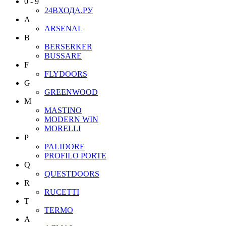
0 - 9
24ВХОДА.РУ
A
ARSENAL
B
BERSERKER
BUSSARE
F
FLYDOORS
G
GREENWOOD
M
MASTINO
MODERN WIN
MORELLI
P
PALIDORE
PROFILO PORTE
Q
QUESTDOORS
R
RUCETTI
T
TERMO
А