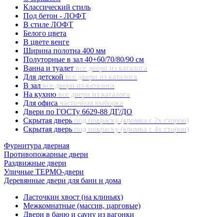
Классический стиль
Под бетон - ЛОФТ
В стиле ЛОФТ
Белого цвета
В цвете венге
Ширина полотна 400 мм
Полуторные в зал 40+60/70/80/90 см
Ванна и туалет
все двери из каталога
Для детской
все двери из каталога
В зал
все двери из каталога
На кухню
все двери из каталога
Для офиса
частичная выборка
Двери по ГОСТу 6629-88 ДГ/ДО
Скрытая дверь
под покраску (кромка с 2х сторон)
Скрытая дверь
под покраску (кромка с 4х сторон)
Фурнитура дверная
Противопожарные двери
Раздвижные двери
Уличные ТЕРМО-двери
Деревянные двери для бани и дома
Ласточкин хвост (на клиньях)
Межкомнатные (массив, царговые)
Двери в баню и сауну из вагонки