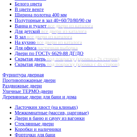
Белого цвета
В цвете венге
Ширина полотна 400 мм
Полуторные в зал 40+60/70/80/90 см
Ванна и туалет
все двери из каталога
Для детской
все двери из каталога
В зал
все двери из каталога
На кухню
все двери из каталога
Для офиса
частичная выборка
Двери по ГОСТу 6629-88 ДГ/ДО
Скрытая дверь
под покраску (кромка с 2х сторон)
Скрытая дверь
под покраску (кромка с 4х сторон)
Фурнитура дверная
Противопожарные двери
Раздвижные двери
Уличные ТЕРМО-двери
Деревянные двери для бани и дома
Ласточкин хвост (на клиньях)
Межкомнатные (массив, царговые)
Двери в баню и сауну из вагонки
Стеклянные двери
Коробки и наличники
Форточки для бани