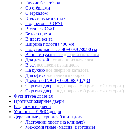
Глухие без стёкол
Со стёклами
С зеркалом
Классический стиль
Под бетон - ЛОФТ
В стиле ЛОФТ
Белого цвета
В цвете венге
Ширина полотна 400 мм
Полуторные в зал 40+60/70/80/90 см
Ванна и туалет
все двери из каталога
Для детской
все двери из каталога
В зал
все двери из каталога
На кухню
все двери из каталога
Для офиса
частичная выборка
Двери по ГОСТу 6629-88 ДГ/ДО
Скрытая дверь
под покраску (кромка с 2х сторон)
Скрытая дверь
под покраску (кромка с 4х сторон)
Фурнитура дверная
Противопожарные двери
Раздвижные двери
Уличные ТЕРМО-двери
Деревянные двери для бани и дома
Ласточкин хвост (на клиньях)
Межкомнатные (массив, царговые)