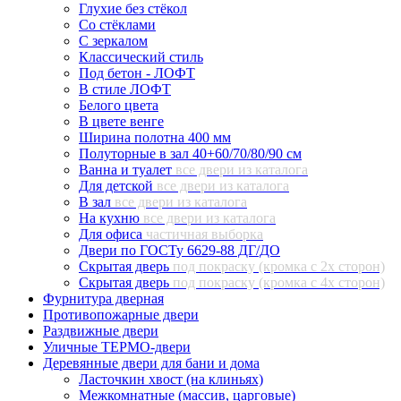
Глухие без стёкол
Со стёклами
С зеркалом
Классический стиль
Под бетон - ЛОФТ
В стиле ЛОФТ
Белого цвета
В цвете венге
Ширина полотна 400 мм
Полуторные в зал 40+60/70/80/90 см
Ванна и туалет
все двери из каталога
Для детской
все двери из каталога
В зал
все двери из каталога
На кухню
все двери из каталога
Для офиса
частичная выборка
Двери по ГОСТу 6629-88 ДГ/ДО
Скрытая дверь
под покраску (кромка с 2х сторон)
Скрытая дверь
под покраску (кромка с 4х сторон)
Фурнитура дверная
Противопожарные двери
Раздвижные двери
Уличные ТЕРМО-двери
Деревянные двери для бани и дома
Ласточкин хвост (на клиньях)
Межкомнатные (массив, царговые)