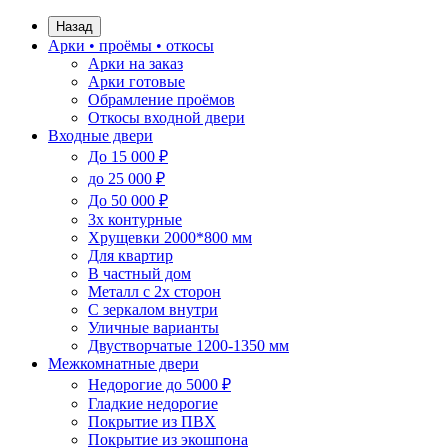
Назад
Арки • проёмы • откосы
Арки на заказ
Арки готовые
Обрамление проёмов
Откосы входной двери
Входные двери
До 15 000 ₽
до 25 000 ₽
До 50 000 ₽
3х контурные
Хрущевки 2000*800 мм
Для квартир
В частный дом
Металл с 2х сторон
С зеркалом внутри
Уличные варианты
Двустворчатые 1200-1350 мм
Межкомнатные двери
Недорогие до 5000 ₽
Гладкие недорогие
Покрытие из ПВХ
Покрытие из экошпона