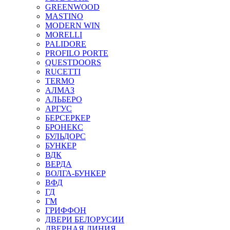
GREENWOOD
MASTINO
MODERN WIN
MORELLI
PALIDORE
PROFILO PORTE
QUESTDOORS
RUCETTI
TERMO
АЛМАЗ
АЛЬБЕРО
АРГУС
БЕРСЕРКЕР
БРОНЕКС
БУЛЬДОРС
БУНКЕР
ВДК
ВЕРДА
ВОЛГА-БУНКЕР
ВФД
ГД
ГМ
ГРИФФОН
ДВЕРИ БЕЛОРУСИИ
ДВЕРНАЯ ЛИНИЯ