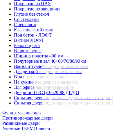
Покрытие из ПВХ
Покрытие из экошпона
Глухие без стёкол
Со стёклами
С зеркалом
Классический стиль
Под бетон - ЛОФТ
В стиле ЛОФТ
Белого цвета
В цвете венге
Ширина полотна 400 мм
Полуторные в зал 40+60/70/80/90 см
Ванна и туалет
все двери из каталога
Для детской
все двери из каталога
В зал
все двери из каталога
На кухню
все двери из каталога
Для офиса
частичная выборка
Двери по ГОСТу 6629-88 ДГ/ДО
Скрытая дверь
под покраску (кромка с 2х сторон)
Скрытая дверь
под покраску (кромка с 4х сторон)
Фурнитура дверная
Противопожарные двери
Раздвижные двери
Уличные ТЕРМО-двери