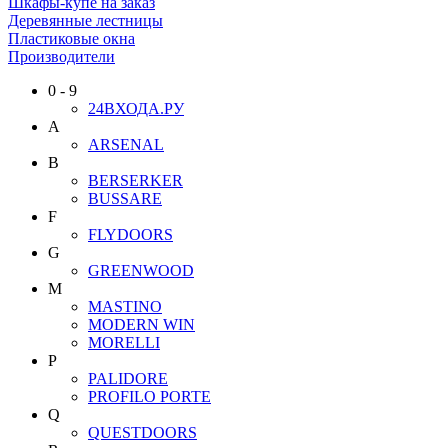
Шкафы-купе на заказ
Деревянные лестницы
Пластиковые окна
Производители
0 - 9
24ВХОДА.РУ
A
ARSENAL
B
BERSERKER
BUSSARE
F
FLYDOORS
G
GREENWOOD
M
MASTINO
MODERN WIN
MORELLI
P
PALIDORE
PROFILO PORTE
Q
QUESTDOORS