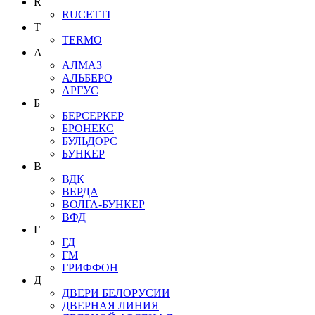
R
RUCETTI
T
TERMO
А
АЛМАЗ
АЛЬБЕРО
АРГУС
Б
БЕРСЕРКЕР
БРОНЕКС
БУЛЬДОРС
БУНКЕР
В
ВДК
ВЕРДА
ВОЛГА-БУНКЕР
ВФД
Г
ГД
ГМ
ГРИФФОН
Д
ДВЕРИ БЕЛОРУСИИ
ДВЕРНАЯ ЛИНИЯ