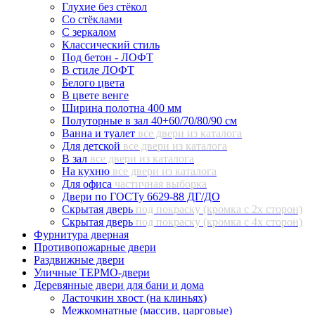
Глухие без стёкол
Со стёклами
С зеркалом
Классический стиль
Под бетон - ЛОФТ
В стиле ЛОФТ
Белого цвета
В цвете венге
Ширина полотна 400 мм
Полуторные в зал 40+60/70/80/90 см
Ванна и туалет
все двери из каталога
Для детской
все двери из каталога
В зал
все двери из каталога
На кухню
все двери из каталога
Для офиса
частичная выборка
Двери по ГОСТу 6629-88 ДГ/ДО
Скрытая дверь
под покраску (кромка с 2х сторон)
Скрытая дверь
под покраску (кромка с 4х сторон)
Фурнитура дверная
Противопожарные двери
Раздвижные двери
Уличные ТЕРМО-двери
Деревянные двери для бани и дома
Ласточкин хвост (на клиньях)
Межкомнатные (массив, царговые)