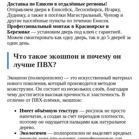
Доставка по Енисею в отдалённые регионы!
Отправляем двери в Енисейск, Лесосибирск, Игарку,
Дудинку, а также в посёлки Магистральный, Чунояр и
другие населённые пункты по течению Енисея.
Профессиональный монтаж в Красноярске и
Березовке
— установим дверь под ключ с гарантией.
Можем смонтировать как одну дверь, так и до 5 дверей за
один день.
Что такое экошпон и почему он
лучше ПВХ?
Экошпон (полипропилен) — это искусственный материал
нового поколения, который производится методом
коэкструзии. Он состоит из нескольких слоёв, благодаря
чему достигается высокая прочность и эластичность. В
отличие от ПВХ-плёнки, экошпон:
Имеет объёмную текстуру
— рисунок не просто
напечатан, а создан за счёт перепадов плотности,
поэтому он ощущается пальцами как натуральное
дерево.
Экологичен
— полипропилен не выделяет вредных
веществ даже при нагреве, сертифицирован для