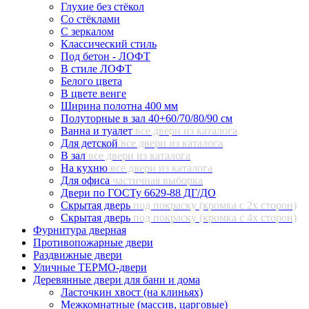
Глухие без стёкол
Со стёклами
С зеркалом
Классический стиль
Под бетон - ЛОФТ
В стиле ЛОФТ
Белого цвета
В цвете венге
Ширина полотна 400 мм
Полуторные в зал 40+60/70/80/90 см
Ванна и туалет
все двери из каталога
Для детской
все двери из каталога
В зал
все двери из каталога
На кухню
все двери из каталога
Для офиса
частичная выборка
Двери по ГОСТу 6629-88 ДГ/ДО
Скрытая дверь
под покраску (кромка с 2х сторон)
Скрытая дверь
под покраску (кромка с 4х сторон)
Фурнитура дверная
Противопожарные двери
Раздвижные двери
Уличные ТЕРМО-двери
Деревянные двери для бани и дома
Ласточкин хвост (на клиньях)
Межкомнатные (массив, царговые)