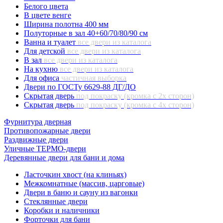
Белого цвета
В цвете венге
Ширина полотна 400 мм
Полуторные в зал 40+60/70/80/90 см
Ванна и туалет
все двери из каталога
Для детской
все двери из каталога
В зал
все двери из каталога
На кухню
все двери из каталога
Для офиса
частичная выборка
Двери по ГОСТу 6629-88 ДГ/ДО
Скрытая дверь
под покраску (кромка с 2х сторон)
Скрытая дверь
под покраску (кромка с 4х сторон)
Фурнитура дверная
Противопожарные двери
Раздвижные двери
Уличные ТЕРМО-двери
Деревянные двери для бани и дома
Ласточкин хвост (на клиньях)
Межкомнатные (массив, царговые)
Двери в баню и сауну из вагонки
Стеклянные двери
Коробки и наличники
Форточки для бани