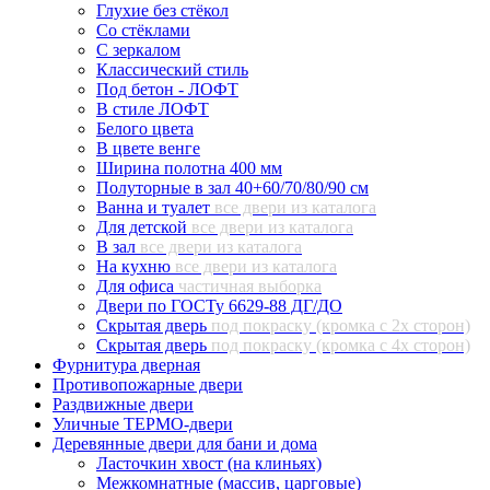
Глухие без стёкол
Со стёклами
С зеркалом
Классический стиль
Под бетон - ЛОФТ
В стиле ЛОФТ
Белого цвета
В цвете венге
Ширина полотна 400 мм
Полуторные в зал 40+60/70/80/90 см
Ванна и туалет
все двери из каталога
Для детской
все двери из каталога
В зал
все двери из каталога
На кухню
все двери из каталога
Для офиса
частичная выборка
Двери по ГОСТу 6629-88 ДГ/ДО
Скрытая дверь
под покраску (кромка с 2х сторон)
Скрытая дверь
под покраску (кромка с 4х сторон)
Фурнитура дверная
Противопожарные двери
Раздвижные двери
Уличные ТЕРМО-двери
Деревянные двери для бани и дома
Ласточкин хвост (на клиньях)
Межкомнатные (массив, царговые)