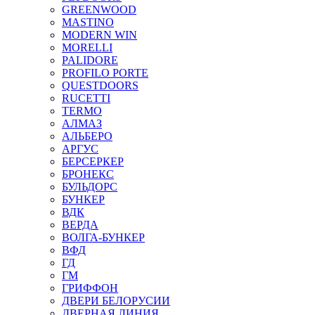
GREENWOOD
MASTINO
MODERN WIN
MORELLI
PALIDORE
PROFILO PORTE
QUESTDOORS
RUCETTI
TERMO
АЛМАЗ
АЛЬБЕРО
АРГУС
БЕРСЕРКЕР
БРОНЕКС
БУЛЬДОРС
БУНКЕР
ВДК
ВЕРДА
ВОЛГА-БУНКЕР
ВФД
ГД
ГМ
ГРИФФОН
ДВЕРИ БЕЛОРУСИИ
ДВЕРНАЯ ЛИНИЯ