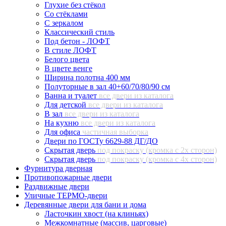
Глухие без стёкол
Со стёклами
С зеркалом
Классический стиль
Под бетон - ЛОФТ
В стиле ЛОФТ
Белого цвета
В цвете венге
Ширина полотна 400 мм
Полуторные в зал 40+60/70/80/90 см
Ванна и туалет
все двери из каталога
Для детской
все двери из каталога
В зал
все двери из каталога
На кухню
все двери из каталога
Для офиса
частичная выборка
Двери по ГОСТу 6629-88 ДГ/ДО
Скрытая дверь
под покраску (кромка с 2х сторон)
Скрытая дверь
под покраску (кромка с 4х сторон)
Фурнитура дверная
Противопожарные двери
Раздвижные двери
Уличные ТЕРМО-двери
Деревянные двери для бани и дома
Ласточкин хвост (на клиньях)
Межкомнатные (массив, царговые)