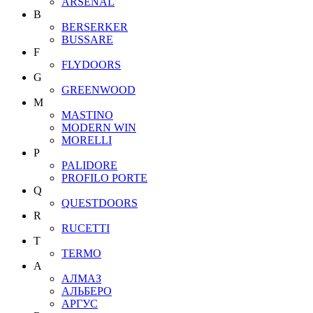
ARSENAL
B
BERSERKER
BUSSARE
F
FLYDOORS
G
GREENWOOD
M
MASTINO
MODERN WIN
MORELLI
P
PALIDORE
PROFILO PORTE
Q
QUESTDOORS
R
RUCETTI
T
TERMO
А
АЛМАЗ
АЛЬБЕРО
АРГУС