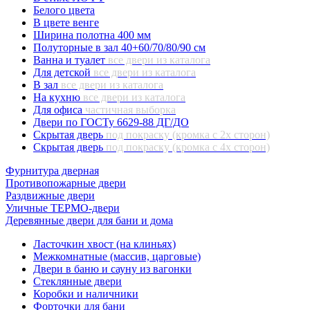
Белого цвета
В цвете венге
Ширина полотна 400 мм
Полуторные в зал 40+60/70/80/90 см
Ванна и туалет
все двери из каталога
Для детской
все двери из каталога
В зал
все двери из каталога
На кухню
все двери из каталога
Для офиса
частичная выборка
Двери по ГОСТу 6629-88 ДГ/ДО
Скрытая дверь
под покраску (кромка с 2х сторон)
Скрытая дверь
под покраску (кромка с 4х сторон)
Фурнитура дверная
Противопожарные двери
Раздвижные двери
Уличные ТЕРМО-двери
Деревянные двери для бани и дома
Ласточкин хвост (на клиньях)
Межкомнатные (массив, царговые)
Двери в баню и сауну из вагонки
Стеклянные двери
Коробки и наличники
Форточки для бани