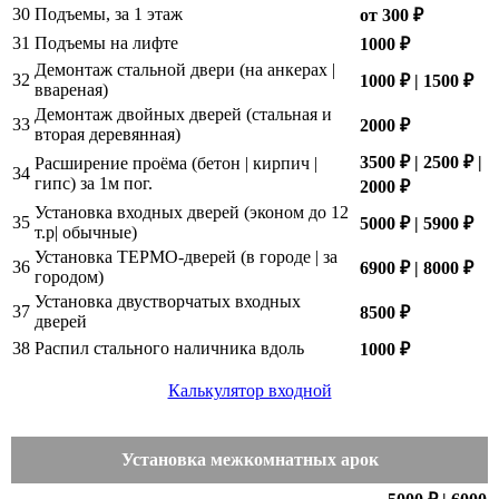
30
Подъемы, за 1 этаж
от 300 ₽
31
Подъемы на лифте
1000 ₽
Демонтаж стальной двери (на анкерах |
32
1000 ₽ | 1500 ₽
ввареная)
Демонтаж двойных дверей (стальная и
33
2000 ₽
вторая деревянная)
3500 ₽ | 2500 ₽ |
Расширение проёма (бетон | кирпич |
34
гипс) за 1м пог.
2000 ₽
Установка входных дверей (эконом до 12
35
5000 ₽ | 5900 ₽
т.р| обычные)
Установка ТЕРМО-дверей (в городе | за
36
6900 ₽ | 8000 ₽
городом)
Установка двустворчатых входных
37
8500 ₽
дверей
38
Распил стального наличника вдоль
1000 ₽
Калькулятор входной
Установка межкомнатных арок