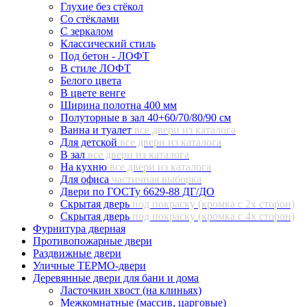
Глухие без стёкол
Со стёклами
С зеркалом
Классический стиль
Под бетон - ЛОФТ
В стиле ЛОФТ
Белого цвета
В цвете венге
Ширина полотна 400 мм
Полуторные в зал 40+60/70/80/90 см
Ванна и туалет
все двери из каталога
Для детской
все двери из каталога
В зал
все двери из каталога
На кухню
все двери из каталога
Для офиса
частичная выборка
Двери по ГОСТу 6629-88 ДГ/ДО
Скрытая дверь
под покраску (кромка с 2х сторон)
Скрытая дверь
под покраску (кромка с 4х сторон)
Фурнитура дверная
Противопожарные двери
Раздвижные двери
Уличные ТЕРМО-двери
Деревянные двери для бани и дома
Ласточкин хвост (на клиньях)
Межкомнатные (массив, царговые)