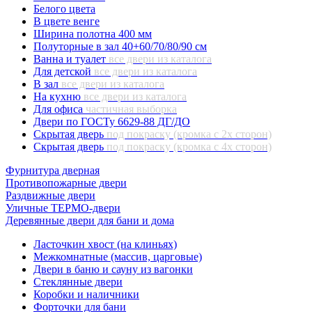
Белого цвета
В цвете венге
Ширина полотна 400 мм
Полуторные в зал 40+60/70/80/90 см
Ванна и туалет
все двери из каталога
Для детской
все двери из каталога
В зал
все двери из каталога
На кухню
все двери из каталога
Для офиса
частичная выборка
Двери по ГОСТу 6629-88 ДГ/ДО
Скрытая дверь
под покраску (кромка с 2х сторон)
Скрытая дверь
под покраску (кромка с 4х сторон)
Фурнитура дверная
Противопожарные двери
Раздвижные двери
Уличные ТЕРМО-двери
Деревянные двери для бани и дома
Ласточкин хвост (на клиньях)
Межкомнатные (массив, царговые)
Двери в баню и сауну из вагонки
Стеклянные двери
Коробки и наличники
Форточки для бани