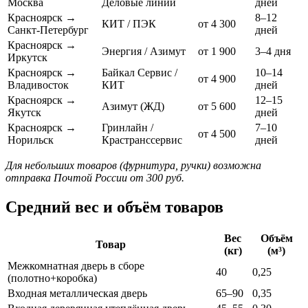
Москва
Деловые линии
дней
Красноярск →
8–12
КИТ / ПЭК
от 4 300
Санкт-Петербург
дней
Красноярск →
Энергия / Азимут
от 1 900
3–4 дня
Иркутск
Красноярск →
Байкал Сервис /
10–14
от 4 900
Владивосток
КИТ
дней
Красноярск →
12–15
Азимут (ЖД)
от 5 600
Якутск
дней
Красноярск →
Гринлайн /
7–10
от 4 500
Норильск
Крастранссервис
дней
Для небольших товаров (фурнитура, ручки) возможна
отправка Почтой России от 300 руб.
Средний вес и объём товаров
Вес
Объём
Товар
(кг)
(м³)
Межкомнатная дверь в сборе
40
0,25
(полотно+коробка)
Входная металлическая дверь
65–90
0,35