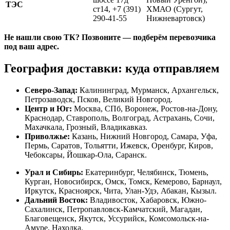
ТЭС
ст14, +7 (391)
ХМАО (Сургут,
290-41-55
Нижневартовск)
Не нашли свою ТК? Позвоните — подберём перевозчика
под ваш адрес.
География доставки: куда отправляем
Северо-Запад:
Калининград, Мурманск, Архангельск,
Петрозаводск, Псков, Великий Новгород.
Центр и Юг:
Москва, СПб, Воронеж, Ростов-на-Дону,
Краснодар, Ставрополь, Волгоград, Астрахань, Сочи,
Махачкала, Грозный, Владикавказ.
Приволжье:
Казань, Нижний Новгород, Самара, Уфа,
Пермь, Саратов, Тольятти, Ижевск, Оренбург, Киров,
Чебоксары, Йошкар-Ола, Саранск.
Урал и Сибирь:
Екатеринбург, Челябинск, Тюмень,
Курган, Новосибирск, Омск, Томск, Кемерово, Барнаул,
Иркутск, Красноярск, Чита, Улан-Удэ, Абакан, Кызыл.
Дальний Восток:
Владивосток, Хабаровск, Южно-
Сахалинск, Петропавловск-Камчатский, Магадан,
Благовещенск, Якутск, Уссурийск, Комсомольск-на-
Амуре, Находка.