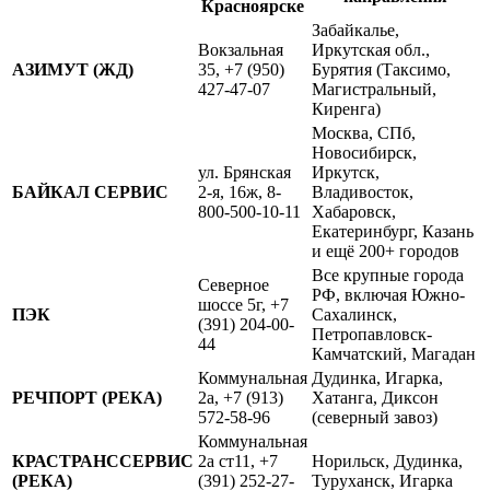
Красноярске
Забайкалье,
Вокзальная
Иркутская обл.,
АЗИМУТ (ЖД)
35, +7 (950)
Бурятия (Таксимо,
427-47-07
Магистральный,
Киренга)
Москва, СПб,
Новосибирск,
ул. Брянская
Иркутск,
БАЙКАЛ СЕРВИС
2-я, 16ж, 8-
Владивосток,
800-500-10-11
Хабаровск,
Екатеринбург, Казань
и ещё 200+ городов
Все крупные города
Северное
РФ, включая Южно-
шоссе 5г, +7
ПЭК
Сахалинск,
(391) 204-00-
Петропавловск-
44
Камчатский, Магадан
Коммунальная
Дудинка, Игарка,
РЕЧПОРТ (РЕКА)
2а, +7 (913)
Хатанга, Диксон
572-58-96
(северный завоз)
Коммунальная
КРАСТРАНССЕРВИС
2а ст11, +7
Норильск, Дудинка,
(РЕКА)
(391) 252-27-
Туруханск, Игарка