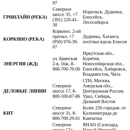
97
Северное
Норильск, Дудинка,
шоссе 35, +7
ГРИНЛАЙН (РЕКА)
Енисейск,
(391) 220-41-
Лесосибирск
30
Коркино, 2-ой
причал, +7
Дудинка, Хатанга,
КОРКИНО (РЕКА)
(950) 976-39-
посёлки вдоль Енисея
07
Иркутская обл.,
ул. Брянская
Бурятия,
ЭНЕРГИЯ (ЖД)
2-я, 16ж, 8-
Новосибирская обл.,
800-700-70-00
Енисейск, Хабаровск,
Владивосток, Чита
СПб, Москва,
Северное
Амурская обл.,
ДЕЛОВЫЕ ЛИНИИ
шоссе 17, 8-
Центральная Россия,
800-100-87-86
Урал, Сибирь,
Дальний Восток
Северное
Более 250 городов: от
КИТ
шоссе 31, 8-
Калининграда до
800-700-29-01
Камчатки
Северное
ЯНАО (Салехард,
шоссе 17д
Новый Уренгой),