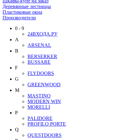
Шкафы-купе на заказ
Деревянные лестницы
Пластиковые окна
Производители
0 - 9
24ВХОДА.РУ
A
ARSENAL
B
BERSERKER
BUSSARE
F
FLYDOORS
G
GREENWOOD
M
MASTINO
MODERN WIN
MORELLI
P
PALIDORE
PROFILO PORTE
Q
QUESTDOORS