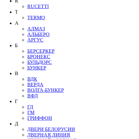
R
RUCETTI
T
TERMO
А
АЛМАЗ
АЛЬБЕРО
АРГУС
Б
БЕРСЕРКЕР
БРОНЕКС
БУЛЬДОРС
БУНКЕР
В
ВДК
ВЕРДА
ВОЛГА-БУНКЕР
ВФД
Г
ГД
ГМ
ГРИФФОН
Д
ДВЕРИ БЕЛОРУСИИ
ДВЕРНАЯ ЛИНИЯ