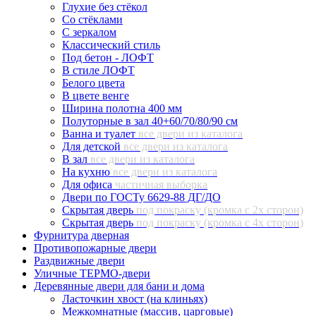
Глухие без стёкол
Со стёклами
С зеркалом
Классический стиль
Под бетон - ЛОФТ
В стиле ЛОФТ
Белого цвета
В цвете венге
Ширина полотна 400 мм
Полуторные в зал 40+60/70/80/90 см
Ванна и туалет
все двери из каталога
Для детской
все двери из каталога
В зал
все двери из каталога
На кухню
все двери из каталога
Для офиса
частичная выборка
Двери по ГОСТу 6629-88 ДГ/ДО
Скрытая дверь
под покраску (кромка с 2х сторон)
Скрытая дверь
под покраску (кромка с 4х сторон)
Фурнитура дверная
Противопожарные двери
Раздвижные двери
Уличные ТЕРМО-двери
Деревянные двери для бани и дома
Ласточкин хвост (на клиньях)
Межкомнатные (массив, царговые)