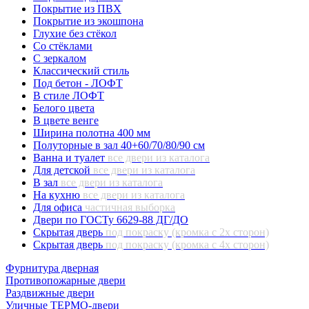
Покрытие из ПВХ
Покрытие из экошпона
Глухие без стёкол
Со стёклами
С зеркалом
Классический стиль
Под бетон - ЛОФТ
В стиле ЛОФТ
Белого цвета
В цвете венге
Ширина полотна 400 мм
Полуторные в зал 40+60/70/80/90 см
Ванна и туалет
все двери из каталога
Для детской
все двери из каталога
В зал
все двери из каталога
На кухню
все двери из каталога
Для офиса
частичная выборка
Двери по ГОСТу 6629-88 ДГ/ДО
Скрытая дверь
под покраску (кромка с 2х сторон)
Скрытая дверь
под покраску (кромка с 4х сторон)
Фурнитура дверная
Противопожарные двери
Раздвижные двери
Уличные ТЕРМО-двери