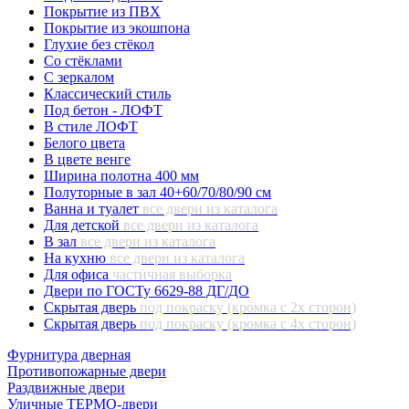
Покрытие из ПВХ
Покрытие из экошпона
Глухие без стёкол
Со стёклами
С зеркалом
Классический стиль
Под бетон - ЛОФТ
В стиле ЛОФТ
Белого цвета
В цвете венге
Ширина полотна 400 мм
Полуторные в зал 40+60/70/80/90 см
Ванна и туалет
все двери из каталога
Для детской
все двери из каталога
В зал
все двери из каталога
На кухню
все двери из каталога
Для офиса
частичная выборка
Двери по ГОСТу 6629-88 ДГ/ДО
Скрытая дверь
под покраску (кромка с 2х сторон)
Скрытая дверь
под покраску (кромка с 4х сторон)
Фурнитура дверная
Противопожарные двери
Раздвижные двери
Уличные ТЕРМО-двери