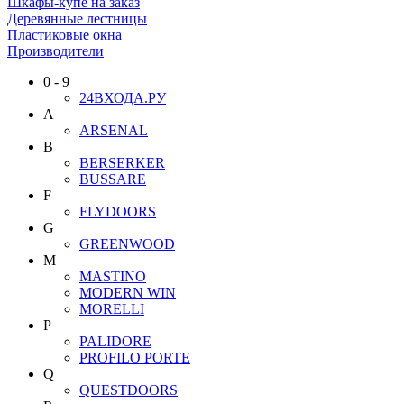
Шкафы-купе на заказ
Деревянные лестницы
Пластиковые окна
Производители
0 - 9
24ВХОДА.РУ
A
ARSENAL
B
BERSERKER
BUSSARE
F
FLYDOORS
G
GREENWOOD
M
MASTINO
MODERN WIN
MORELLI
P
PALIDORE
PROFILO PORTE
Q
QUESTDOORS