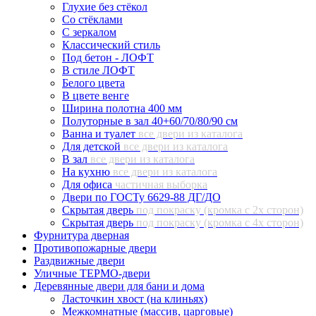
Глухие без стёкол
Со стёклами
С зеркалом
Классический стиль
Под бетон - ЛОФТ
В стиле ЛОФТ
Белого цвета
В цвете венге
Ширина полотна 400 мм
Полуторные в зал 40+60/70/80/90 см
Ванна и туалет
все двери из каталога
Для детской
все двери из каталога
В зал
все двери из каталога
На кухню
все двери из каталога
Для офиса
частичная выборка
Двери по ГОСТу 6629-88 ДГ/ДО
Скрытая дверь
под покраску (кромка с 2х сторон)
Скрытая дверь
под покраску (кромка с 4х сторон)
Фурнитура дверная
Противопожарные двери
Раздвижные двери
Уличные ТЕРМО-двери
Деревянные двери для бани и дома
Ласточкин хвост (на клиньях)
Межкомнатные (массив, царговые)