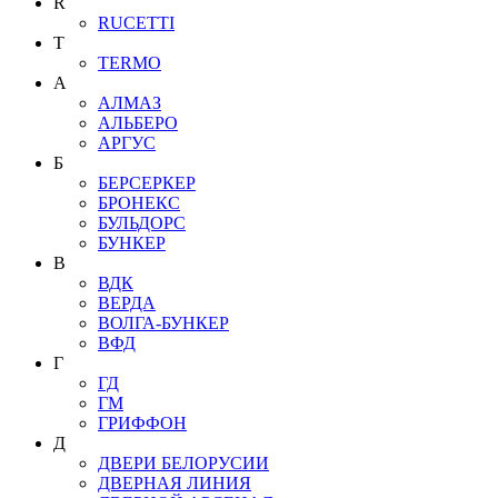
R
RUCETTI
T
TERMO
А
АЛМАЗ
АЛЬБЕРО
АРГУС
Б
БЕРСЕРКЕР
БРОНЕКС
БУЛЬДОРС
БУНКЕР
В
ВДК
ВЕРДА
ВОЛГА-БУНКЕР
ВФД
Г
ГД
ГМ
ГРИФФОН
Д
ДВЕРИ БЕЛОРУСИИ
ДВЕРНАЯ ЛИНИЯ