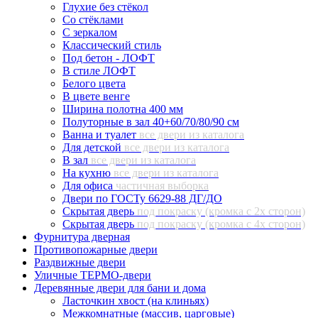
Глухие без стёкол
Со стёклами
С зеркалом
Классический стиль
Под бетон - ЛОФТ
В стиле ЛОФТ
Белого цвета
В цвете венге
Ширина полотна 400 мм
Полуторные в зал 40+60/70/80/90 см
Ванна и туалет
все двери из каталога
Для детской
все двери из каталога
В зал
все двери из каталога
На кухню
все двери из каталога
Для офиса
частичная выборка
Двери по ГОСТу 6629-88 ДГ/ДО
Скрытая дверь
под покраску (кромка с 2х сторон)
Скрытая дверь
под покраску (кромка с 4х сторон)
Фурнитура дверная
Противопожарные двери
Раздвижные двери
Уличные ТЕРМО-двери
Деревянные двери для бани и дома
Ласточкин хвост (на клиньях)
Межкомнатные (массив, царговые)