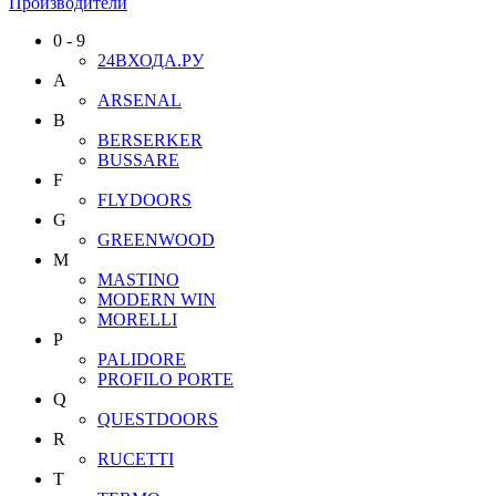
Производители
0 - 9
24ВХОДА.РУ
A
ARSENAL
B
BERSERKER
BUSSARE
F
FLYDOORS
G
GREENWOOD
M
MASTINO
MODERN WIN
MORELLI
P
PALIDORE
PROFILO PORTE
Q
QUESTDOORS
R
RUCETTI
T