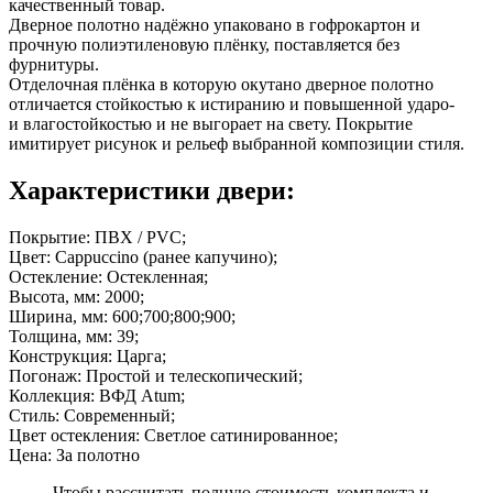
качественный товар.
Дверное полотно надёжно упаковано в гофрокартон и
прочную полиэтиленовую плёнку, поставляется без
фурнитуры.
Отделочная плёнка в которую окутано дверное полотно
отличается стойкостью к истиранию и повышенной ударо-
и влагостойкостью и не выгорает на свету. Покрытие
имитирует рисунок и рельеф выбранной композиции стиля.
Характеристики двери:
Покрытие: ПВХ / PVC;
Цвет: Cappuccino (ранее капучино);
Остекление: Остекленная;
Высота, мм: 2000;
Ширина, мм: 600;700;800;900;
Толщина, мм: 39;
Конструкция: Царга;
Погонаж: Простой и телескопический;
Коллекция: ВФД Atum;
Стиль: Современный;
Цвет остекления: Светлое сатинированное;
Цена: За полотно
Чтобы рассчитать полную стоимость комплекта и