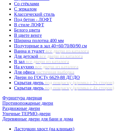
Со стёклами
С зеркалом
Классический стиль
Под бетон - ЛОФТ
В стиле ЛОФТ
Белого цвета
В цвете венге
Ширина полотна 400 мм
Полуторные в зал 40+60/70/80/90 см
Ванна и туалет
все двери из каталога
Для детской
все двери из каталога
В зал
все двери из каталога
На кухню
все двери из каталога
Для офиса
частичная выборка
Двери по ГОСТу 6629-88 ДГ/ДО
Скрытая дверь
под покраску (кромка с 2х сторон)
Скрытая дверь
под покраску (кромка с 4х сторон)
Фурнитура дверная
Противопожарные двери
Раздвижные двери
Уличные ТЕРМО-двери
Деревянные двери для бани и дома
Ласточкин хвост (на клиньях)