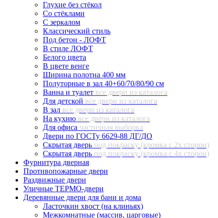
Глухие без стёкол
Со стёклами
С зеркалом
Классический стиль
Под бетон - ЛОФТ
В стиле ЛОФТ
Белого цвета
В цвете венге
Ширина полотна 400 мм
Полуторные в зал 40+60/70/80/90 см
Ванна и туалет
все двери из каталога
Для детской
все двери из каталога
В зал
все двери из каталога
На кухню
все двери из каталога
Для офиса
частичная выборка
Двери по ГОСТу 6629-88 ДГ/ДО
Скрытая дверь
под покраску (кромка с 2х сторон)
Скрытая дверь
под покраску (кромка с 4х сторон)
Фурнитура дверная
Противопожарные двери
Раздвижные двери
Уличные ТЕРМО-двери
Деревянные двери для бани и дома
Ласточкин хвост (на клиньях)
Межкомнатные (массив, царговые)