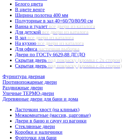
Белого цвета
В цвете венге
Ширина полотна 400 мм
Полуторные в зал 40+60/70/80/90 см
Ванна и туалет
все двери из каталога
Для детской
все двери из каталога
В зал
все двери из каталога
На кухню
все двери из каталога
Для офиса
частичная выборка
Двери по ГОСТу 6629-88 ДГ/ДО
Скрытая дверь
под покраску (кромка с 2х сторон)
Скрытая дверь
под покраску (кромка с 4х сторон)
Фурнитура дверная
Противопожарные двери
Раздвижные двери
Уличные ТЕРМО-двери
Деревянные двери для бани и дома
Ласточкин хвост (на клиньях)
Межкомнатные (массив, царговые)
Двери в баню и сауну из вагонки
Стеклянные двери
Коробки и наличники
Форточки для бани