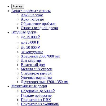
Назад
Арки • проёмы • откосы
Арки на заказ
Арки готовые
Обрамление проёмов
Откосы входной двери
Входные двери
До 15 000 ₽
до 25 000 ₽
До 50 000 ₽
3х контурные
Хрущевки 2000*800 мм
Для квартир
В частный дом
Металл с 2х сторон
С зеркалом внутри
Уличные варианты
Двустворчатые 1200-1350 мм
Межкомнатные двери
Недорогие до 5000 ₽
Гладкие недорогие
Покрытие из ПВХ
Покрытие из экошпона