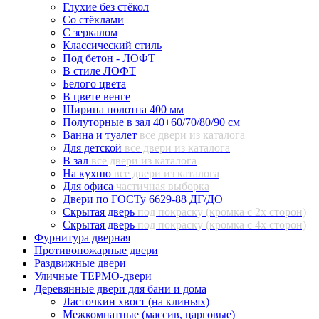
Глухие без стёкол
Со стёклами
С зеркалом
Классический стиль
Под бетон - ЛОФТ
В стиле ЛОФТ
Белого цвета
В цвете венге
Ширина полотна 400 мм
Полуторные в зал 40+60/70/80/90 см
Ванна и туалет
все двери из каталога
Для детской
все двери из каталога
В зал
все двери из каталога
На кухню
все двери из каталога
Для офиса
частичная выборка
Двери по ГОСТу 6629-88 ДГ/ДО
Скрытая дверь
под покраску (кромка с 2х сторон)
Скрытая дверь
под покраску (кромка с 4х сторон)
Фурнитура дверная
Противопожарные двери
Раздвижные двери
Уличные ТЕРМО-двери
Деревянные двери для бани и дома
Ласточкин хвост (на клиньях)
Межкомнатные (массив, царговые)