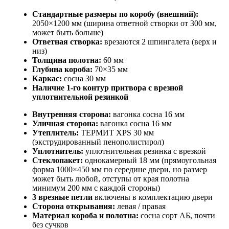
Стандартные размеры по коробу (внешний):
2050×1200 мм (ширина ответной створки от 300 мм,
может быть больше)
Ответная створка:
врезаются 2 шпингалета (верх и
низ)
Толщина полотна:
60 мм
Глубина короба:
70×35 мм
Каркас:
сосна 30 мм
Наличие 1-го контур притвора с врезной
уплотнительной резинкой
Внутренняя сторона:
вагонка сосна 16 мм
Уличная сторона:
вагонка сосна 16 мм
Утеплитель:
ТЕРМИТ XPS 30 мм
(экструдированный пенополистирол)
Уплотнитель:
уплотнительная резинка с врезкой
Стеклопакет:
однокамерный 18 мм (прямоугольная
форма 1000×450 мм по середине двери, но размер
может быть любой, отступы от края полотна
минимум 200 мм с каждой стороны)
3 врезные петли
включены в комплектацию двери
Сторона открывания:
левая / правая
Материал короба и полотна:
сосна сорт АБ, почти
без сучков