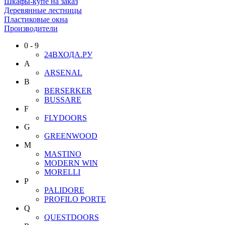
Шкафы-купе на заказ
Деревянные лестницы
Пластиковые окна
Производители
0 - 9
24ВХОДА.РУ
A
ARSENAL
B
BERSERKER
BUSSARE
F
FLYDOORS
G
GREENWOOD
M
MASTINO
MODERN WIN
MORELLI
P
PALIDORE
PROFILO PORTE
Q
QUESTDOORS