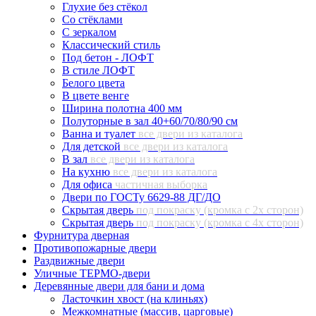
Глухие без стёкол
Со стёклами
С зеркалом
Классический стиль
Под бетон - ЛОФТ
В стиле ЛОФТ
Белого цвета
В цвете венге
Ширина полотна 400 мм
Полуторные в зал 40+60/70/80/90 см
Ванна и туалет
все двери из каталога
Для детской
все двери из каталога
В зал
все двери из каталога
На кухню
все двери из каталога
Для офиса
частичная выборка
Двери по ГОСТу 6629-88 ДГ/ДО
Скрытая дверь
под покраску (кромка с 2х сторон)
Скрытая дверь
под покраску (кромка с 4х сторон)
Фурнитура дверная
Противопожарные двери
Раздвижные двери
Уличные ТЕРМО-двери
Деревянные двери для бани и дома
Ласточкин хвост (на клиньях)
Межкомнатные (массив, царговые)