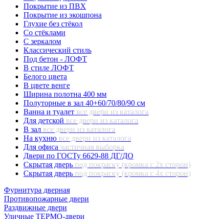
Покрытие из ПВХ
Покрытие из экошпона
Глухие без стёкол
Со стёклами
С зеркалом
Классический стиль
Под бетон - ЛОФТ
В стиле ЛОФТ
Белого цвета
В цвете венге
Ширина полотна 400 мм
Полуторные в зал 40+60/70/80/90 см
Ванна и туалет
все двери из каталога
Для детской
все двери из каталога
В зал
все двери из каталога
На кухню
все двери из каталога
Для офиса
частичная выборка
Двери по ГОСТу 6629-88 ДГ/ДО
Скрытая дверь
под покраску (кромка с 2х сторон)
Скрытая дверь
под покраску (кромка с 4х сторон)
Фурнитура дверная
Противопожарные двери
Раздвижные двери
Уличные ТЕРМО-двери