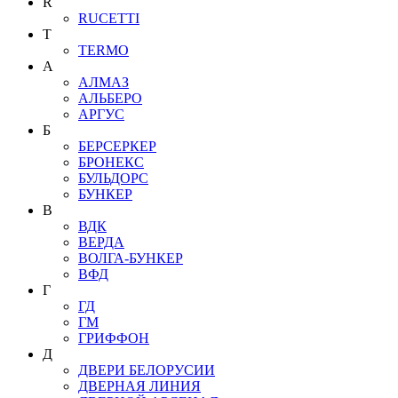
R
RUCETTI
T
TERMO
А
АЛМАЗ
АЛЬБЕРО
АРГУС
Б
БЕРСЕРКЕР
БРОНЕКС
БУЛЬДОРС
БУНКЕР
В
ВДК
ВЕРДА
ВОЛГА-БУНКЕР
ВФД
Г
ГД
ГМ
ГРИФФОН
Д
ДВЕРИ БЕЛОРУСИИ
ДВЕРНАЯ ЛИНИЯ