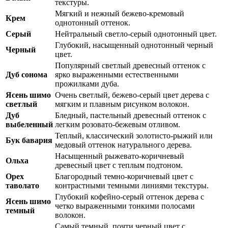
текстуры.
Мягкий и нежный бежево-кремовый
Крем
однотонный оттенок.
Серый
Нейтральный светло-серый однотонный цвет.
Глубокий, насыщенный однотонный черный
Черный
цвет.
Популярный светлый древесный оттенок с
Дуб сонома
ярко выраженными естественными
прожилками дуба.
Ясень шимо
Очень светлый, бежево-серый цвет дерева с
светлый
мягким и плавным рисунком волокон.
Дуб
Бледный, пастельный древесный оттенок с
выбеленный
легким розовато-бежевым отливом.
Теплый, классический золотисто-рыжий или
Бук бавария
медовый оттенок натурального дерева.
Насыщенный рыжевато-коричневый
Ольха
древесный цвет с теплым подтоном.
Орех
Благородный темно-коричневый цвет с
таволато
контрастными темными линиями текстуры.
Глубокий кофейно-серый оттенок дерева с
Ясень шимо
четко выраженными тонкими полосами
темный
волокон.
Самый темный, почти черный цвет с