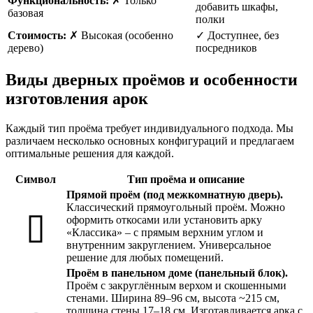
Функциональность:
✗ Только
добавить шкафы,
базовая
полки
Стоимость:
✗ Высокая (особенно
✓ Доступнее, без
дерево)
посредников
Виды дверных проёмов и особенности
изготовления арок
Каждый тип проёма требует индивидуального подхода. Мы
различаем несколько основных конфигураций и предлагаем
оптимальные решения для каждой.
Символ
Тип проёма и описание
Прямой проём (под межкомнатную дверь).
Классический прямоугольный проём. Можно
▯
оформить откосами или установить арку
«Классика» – с прямым верхним углом и
внутренним закруглением. Универсальное
решение для любых помещений.
Проём в панельном доме (панельный блок).
Проём с закруглённым верхом и скошенными
стенами. Ширина 89–96 см, высота ~215 см,
толщина стены 17–18 см. Изготавливается арка с