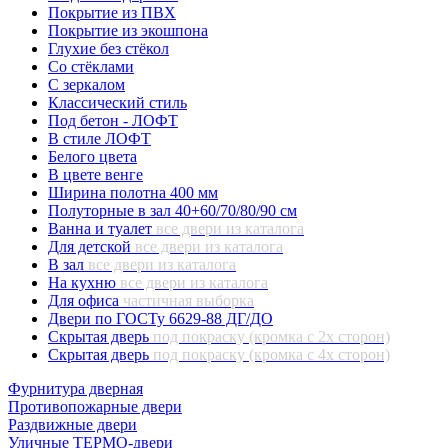
Покрытие из ПВХ
Покрытие из экошпона
Глухие без стёкол
Со стёклами
С зеркалом
Классический стиль
Под бетон - ЛОФТ
В стиле ЛОФТ
Белого цвета
В цвете венге
Ширина полотна 400 мм
Полуторные в зал 40+60/70/80/90 см
Ванна и туалет
все двери из каталога
Для детской
все двери из каталога
В зал
все двери из каталога
На кухню
все двери из каталога
Для офиса
частичная выборка
Двери по ГОСТу 6629-88 ДГ/ДО
Скрытая дверь
под покраску (кромка с 2х сторон)
Скрытая дверь
под покраску (кромка с 4х сторон)
Фурнитура дверная
Противопожарные двери
Раздвижные двери
Уличные ТЕРМО-двери