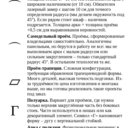
⌒
широким наличником (от 10 см). Обязателен
лазерный замер с шагом 10 см для точного
определения радиуса (мы делаем окружность под
45°). Если рядом стоит шкаф – наличник
подрезается. Толщина арки = толщина проёма
+0,5 см для выравнивания неровностей.
Самодельный проём.
Проёмы, сформированные
владельцами самостоятельно. Аналогичны
⌒
панельным, но берутся в работу не все: мы не
выпиливаем арки с малым радиусом или
сильным закруглением – только стандартный
радиус 45°. В остальном технология та же.
Проём-трапеция.
Сложная конфигурация,
требующая обрамления трапециевидной формы.
▱
Много деталей, высокая точность подгонки. Из-
за трудоёмкости цена изготовления и монтажа
выше, но мы готовы реализовать такие проекты
под заказ.
Полуарка.
Вариант для проёмов, где нужна
Г
только верхняя закруглённая часть без боковых
стоек. Часто используется в нишах или как
декоративный элемент. Символ «Г» напоминает
форму – дугу с вертикальной стойкой.
Арка с полками.
Функциональное решение: в