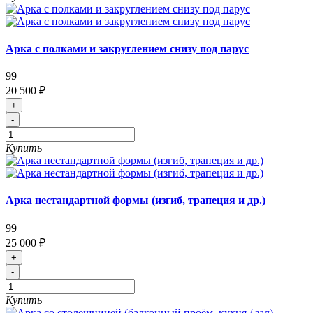
Арка с полками и закруглением снизу под парус
99
20 500 ₽
+
-
Купить
Арка нестандартной формы (изгиб, трапеция и др.)
99
25 000 ₽
+
-
Купить