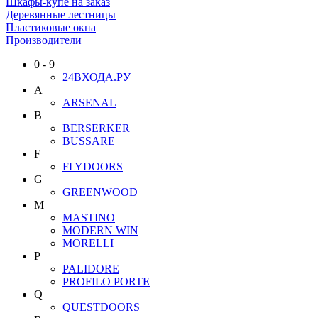
Шкафы-купе на заказ
Деревянные лестницы
Пластиковые окна
Производители
0 - 9
24ВХОДА.РУ
A
ARSENAL
B
BERSERKER
BUSSARE
F
FLYDOORS
G
GREENWOOD
M
MASTINO
MODERN WIN
MORELLI
P
PALIDORE
PROFILO PORTE
Q
QUESTDOORS