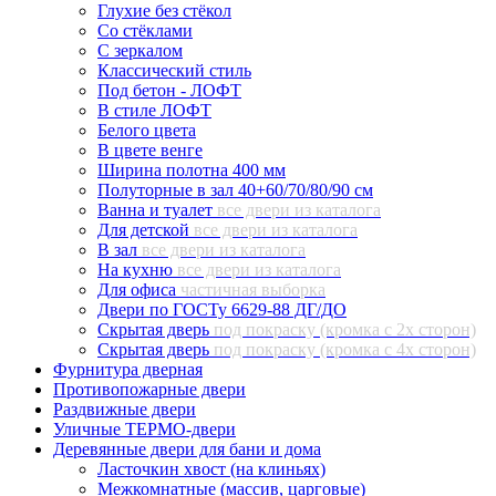
Глухие без стёкол
Со стёклами
С зеркалом
Классический стиль
Под бетон - ЛОФТ
В стиле ЛОФТ
Белого цвета
В цвете венге
Ширина полотна 400 мм
Полуторные в зал 40+60/70/80/90 см
Ванна и туалет
все двери из каталога
Для детской
все двери из каталога
В зал
все двери из каталога
На кухню
все двери из каталога
Для офиса
частичная выборка
Двери по ГОСТу 6629-88 ДГ/ДО
Скрытая дверь
под покраску (кромка с 2х сторон)
Скрытая дверь
под покраску (кромка с 4х сторон)
Фурнитура дверная
Противопожарные двери
Раздвижные двери
Уличные ТЕРМО-двери
Деревянные двери для бани и дома
Ласточкин хвост (на клиньях)
Межкомнатные (массив, царговые)