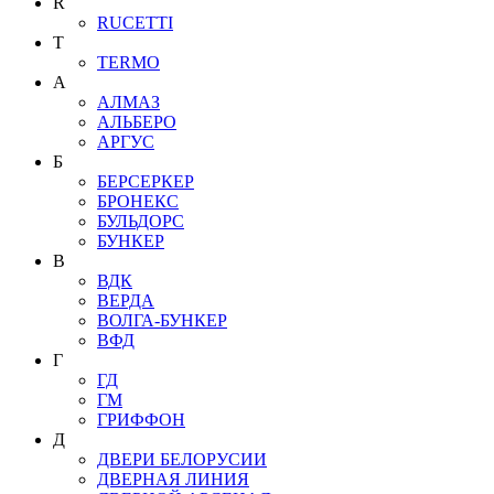
R
RUCETTI
T
TERMO
А
АЛМАЗ
АЛЬБЕРО
АРГУС
Б
БЕРСЕРКЕР
БРОНЕКС
БУЛЬДОРС
БУНКЕР
В
ВДК
ВЕРДА
ВОЛГА-БУНКЕР
ВФД
Г
ГД
ГМ
ГРИФФОН
Д
ДВЕРИ БЕЛОРУСИИ
ДВЕРНАЯ ЛИНИЯ