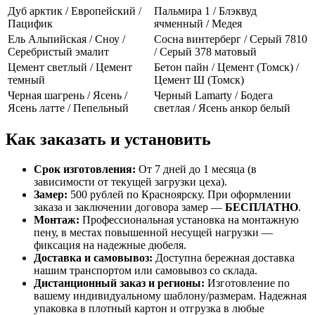
Дуб арктик / Европейский /
Пальмира 1 / Блэквуд
Пацифик
ячменный / Медея
Ель Альпийская / Сноу /
Сосна винтерберг / Серый 7810
Серебристый эмалит
/ Серый 378 матовый
Цемент светлый / Цемент
Бетон пайн / Цемент (Томск) /
темный
Цемент Ш (Томск)
Черная шагрень / Ясень /
Черный Lamarty / Бодега
Ясень латте / Пепельный
светлая / Ясень анкор белый
Как заказать и установить
Срок изготовления:
От 7 дней до 1 месяца (в
зависимости от текущей загрузки цеха).
Замер:
500 рублей по Красноярску. При оформлении
заказа и заключении договора замер —
БЕСПЛАТНО
.
Монтаж:
Профессиональная установка на монтажную
пену, в местах повышенной несущей нагрузки —
фиксация на надежные дюбеля.
Доставка и самовывоз:
Доступна бережная доставка
нашим транспортом или самовывоз со склада.
Дистанционный заказ и регионы:
Изготовление по
вашему индивидуальному шаблону/размерам. Надежная
упаковка в плотный картон и отгрузка в любые