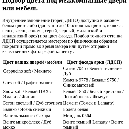
Подбор цвета под межкомнатные двери
или мебель
Внутреннее заполнение (торец ДВПО) доступно в базовом
белом цвете либо (доступно до 10 основных цветов, включая
венге, ясень, сонома, серый, черный, миланский и
итальянский орех) под цвет фасада. Подбор точного оттенка
ЛДСП осуществляется мастером по физическим образцам
покрытий прямо во время замера или путем отправки
качественных фотографий клиенту .
Цвет ваших дверей / мебели
Цвет фасада арки (ЛДСП)
Сатин 7045 / Белый тиснение
Cappucino soft / Макиато
Дуб
Камень 9778 / Базальт 9750 /
Grey soft / Графит эмалит
Оникс матовый
Snow soft / Белый ПВХ /
Белый 1850 / Белый кристалл /
Эмалит / Финиш
Легкий шелк / Жемчуг
Бетон светлый / Дуб стоунвуд
Цемент (Томск и Lamarty)
Бьянко / Ясень снежный
Бодега белая
Ваниль эмалит / Сахара
Миндаль 0564
Венге микрофлекс / Дуб
Венге темный Lamarty / Венге
мокко
темный