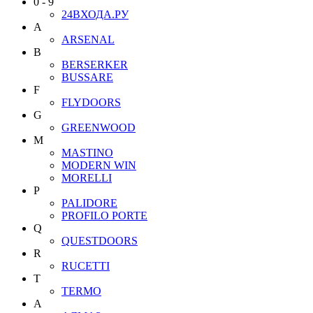
0 - 9
24ВХОДА.РУ
A
ARSENAL
B
BERSERKER
BUSSARE
F
FLYDOORS
G
GREENWOOD
M
MASTINO
MODERN WIN
MORELLI
P
PALIDORE
PROFILO PORTE
Q
QUESTDOORS
R
RUCETTI
T
TERMO
А