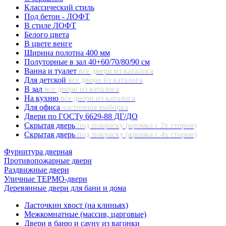
Классический стиль
Под бетон - ЛОФТ
В стиле ЛОФТ
Белого цвета
В цвете венге
Ширина полотна 400 мм
Полуторные в зал 40+60/70/80/90 см
Ванна и туалет
все двери из каталога
Для детской
все двери из каталога
В зал
все двери из каталога
На кухню
все двери из каталога
Для офиса
частичная выборка
Двери по ГОСТу 6629-88 ДГ/ДО
Скрытая дверь
под покраску (кромка с 2х сторон)
Скрытая дверь
под покраску (кромка с 4х сторон)
Фурнитура дверная
Противопожарные двери
Раздвижные двери
Уличные ТЕРМО-двери
Деревянные двери для бани и дома
Ласточкин хвост (на клиньях)
Межкомнатные (массив, царговые)
Двери в баню и сауну из вагонки