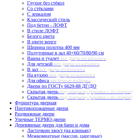
Глухие без стёкол
Со стёклами
С зеркалом
Классический стиль
Под бетон - ЛОФТ
В стиле ЛОФТ
Белого цвета
В цвете венге
Ширина полотна 400 мм
Полуторные в зал 40+60/70/80/90 см
Ванна и туалет
все двери из каталога
Для детской
все двери из каталога
В зал
все двери из каталога
На кухню
все двери из каталога
Для офиса
частичная выборка
Двери по ГОСТу 6629-88 ДГ/ДО
Скрытая дверь
под покраску (кромка с 2х сторон)
Скрытая дверь
под покраску (кромка с 4х сторон)
Фурнитура дверная
Противопожарные двери
Раздвижные двери
Уличные ТЕРМО-двери
Деревянные двери для бани и дома
Ласточкин хвост (на клиньях)
Межкомнатные (массив, царговые)