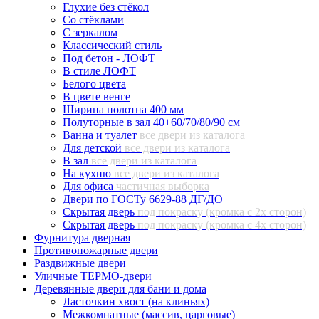
Глухие без стёкол
Со стёклами
С зеркалом
Классический стиль
Под бетон - ЛОФТ
В стиле ЛОФТ
Белого цвета
В цвете венге
Ширина полотна 400 мм
Полуторные в зал 40+60/70/80/90 см
Ванна и туалет
все двери из каталога
Для детской
все двери из каталога
В зал
все двери из каталога
На кухню
все двери из каталога
Для офиса
частичная выборка
Двери по ГОСТу 6629-88 ДГ/ДО
Скрытая дверь
под покраску (кромка с 2х сторон)
Скрытая дверь
под покраску (кромка с 4х сторон)
Фурнитура дверная
Противопожарные двери
Раздвижные двери
Уличные ТЕРМО-двери
Деревянные двери для бани и дома
Ласточкин хвост (на клиньях)
Межкомнатные (массив, царговые)