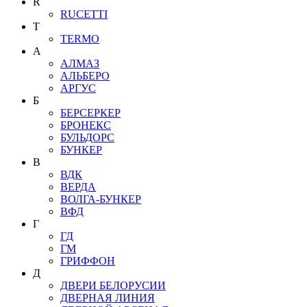
R
RUCETTI
T
TERMO
А
АЛМАЗ
АЛЬБЕРО
АРГУС
Б
БЕРСЕРКЕР
БРОНЕКС
БУЛЬДОРС
БУНКЕР
В
ВДК
ВЕРДА
ВОЛГА-БУНКЕР
ВФД
Г
ГД
ГМ
ГРИФФОН
Д
ДВЕРИ БЕЛОРУСИИ
ДВЕРНАЯ ЛИНИЯ