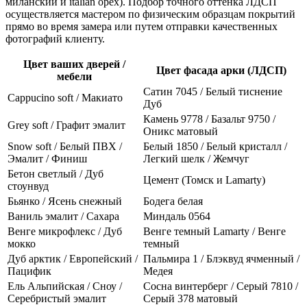
миланский и italian орех). Подбор точного оттенка ЛДСП
осуществляется мастером по физическим образцам покрытий
прямо во время замера или путем отправки качественных
фотографий клиенту.
Цвет ваших дверей /
Цвет фасада арки (ЛДСП)
мебели
Сатин 7045 / Белый тиснение
Cappucino soft / Макиато
Дуб
Камень 9778 / Базальт 9750 /
Grey soft / Графит эмалит
Оникс матовый
Snow soft / Белый ПВХ /
Белый 1850 / Белый кристалл /
Эмалит / Финиш
Легкий шелк / Жемчуг
Бетон светлый / Дуб
Цемент (Томск и Lamarty)
стоунвуд
Бьянко / Ясень снежный
Бодега белая
Ваниль эмалит / Сахара
Миндаль 0564
Венге микрофлекс / Дуб
Венге темный Lamarty / Венге
мокко
темный
Дуб арктик / Европейский /
Пальмира 1 / Блэквуд ячменный /
Пацифик
Медея
Ель Альпийская / Сноу /
Сосна винтерберг / Серый 7810 /
Серебристый эмалит
Серый 378 матовый