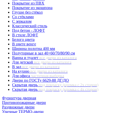
Покрытие из ПВХ
Покрытие из экошпона
Глухие без стёкол
Со стёклами
С зеркалом
Классический стиль
Под бетон - ЛОФТ
В стиле ЛОФТ
Белого цвета
В цвете венге
Ширина полотна 400 мм
Полуторные в зал 40+60/70/80/90 см
Ванна и туалет
все двери из каталога
Для детской
все двери из каталога
В зал
все двери из каталога
На кухню
все двери из каталога
Для офиса
частичная выборка
Двери по ГОСТу 6629-88 ДГ/ДО
Скрытая дверь
под покраску (кромка с 2х сторон)
Скрытая дверь
под покраску (кромка с 4х сторон)
Фурнитура дверная
Противопожарные двери
Раздвижные двери
Уличные ТЕРМО-двери