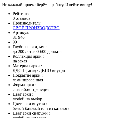
Не каждый проект берём в работу. Имейте ввиду!
Рейтинг:
0 отзывов
Производитель:
СВОЁ ПРОИЗВОДСТВО
Артикул:
31-946
99
Глубина арки, мм
:
до 200 / от 200-600 доплата
Коллекция арки
:
на заказ
Материал арки
:
ЛДСП фасад / ДВПО внутри
Покрытие арки
:
ламинированная
Форма арки
:
с изгибом, трапеция
Цвет арки
:
любой на выбор
Цвет арки внутри
:
белый базовый или из каталога
Цвет арки снаружи
:
любой из каталога