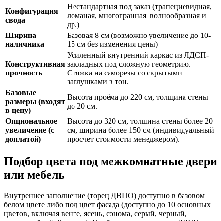
Нестандартная под заказ (трапециевидная,
Конфигурация
ломаная, многогранная, волнообразная и
свода
др.)
Ширина
Базовая 8 см (возможно увеличение до 10-
наличника
15 см без изменения цены)
Усиленный внутренний каркас из ЛДСП-
Конструктивная
закладных под сложную геометрию.
прочность
Стяжка на саморезы со скрытыми
заглушками в тон.
Базовые
Высота проёма до 220 см, толщина стены
размеры (входят
до 20 см.
в цену)
Опциональное
Высота до 320 см, толщина стены более 20
увеличение (с
см, ширина более 150 см (индивидуальный
доплатой)
просчет стоимости менеджером).
Подбор цвета под межкомнатные двери
или мебель
Внутреннее заполнение (торец ДВПО) доступно в базовом
белом цвете либо под цвет фасада (доступно до 10 основных
цветов, включая венге, ясень, сонома, серый, черный,