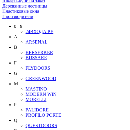
Шкафы-купе на заказ
Деревянные лестницы
Пластиковые окна
Производители
0 - 9
24ВХОДА.РУ
A
ARSENAL
B
BERSERKER
BUSSARE
F
FLYDOORS
G
GREENWOOD
M
MASTINO
MODERN WIN
MORELLI
P
PALIDORE
PROFILO PORTE
Q
QUESTDOORS