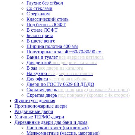
Глухие без стёкол
Со стёклами
С зеркалом
Классический стиль
Под бетон - ЛОФТ
В стиле ЛОФТ
Белого цвета
В цвете венге
Ширина полотна 400 мм
Полуторные в зал 40+60/70/80/90 см
Ванна и туалет
все двери из каталога
Для детской
все двери из каталога
В зал
все двери из каталога
На кухню
все двери из каталога
Для офиса
частичная выборка
Двери по ГОСТу 6629-88 ДГ/ДО
Скрытая дверь
под покраску (кромка с 2х сторон)
Скрытая дверь
под покраску (кромка с 4х сторон)
Фурнитура дверная
Противопожарные двери
Раздвижные двери
Уличные ТЕРМО-двери
Деревянные двери для бани и дома
Ласточкин хвост (на клиньях)
Межкомнатные (массив, царговые)