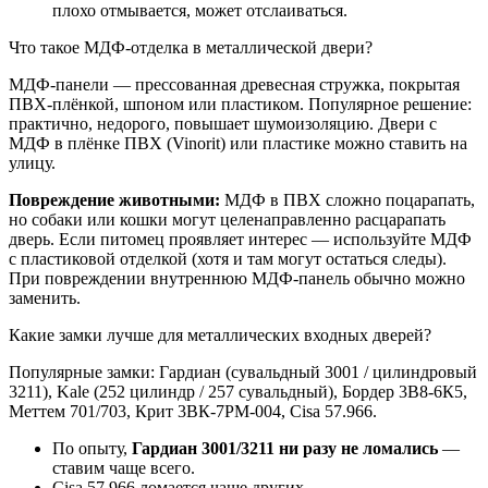
плохо отмывается, может отслаиваться.
Что такое МДФ-отделка в металлической двери?
МДФ-панели — прессованная древесная стружка, покрытая
ПВХ-плёнкой, шпоном или пластиком. Популярное решение:
практично, недорого, повышает шумоизоляцию. Двери с
МДФ в плёнке ПВХ (Vinorit) или пластике можно ставить на
улицу.
Повреждение животными:
МДФ в ПВХ сложно поцарапать,
но собаки или кошки могут целенаправленно расцарапать
дверь. Если питомец проявляет интерес — используйте МДФ
с пластиковой отделкой (хотя и там могут остаться следы).
При повреждении внутреннюю МДФ-панель обычно можно
заменить.
Какие замки лучше для металлических входных дверей?
Популярные замки: Гардиан (сувальдный 3001 / цилиндровый
3211), Kale (252 цилиндр / 257 сувальдный), Бордер 3В8-6К5,
Меттем 701/703, Крит 3ВК-7РМ-004, Cisa 57.966.
По опыту,
Гардиан 3001/3211 ни разу не ломались
—
ставим чаще всего.
Cisa 57.966 ломается чаще других.