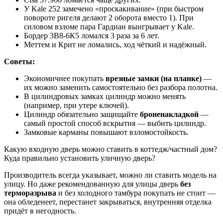
У Kale 252 замечено «проскакивание» (при быстром
повороте ригеля делают 2 оборота вместо 1). При
силовом взломе пара Гардиан выигрывает у Kale.
Бордер 3В8-6К5 ломался 3 раза за 6 лет.
Меттем и Крит не ломались, ход чёткий и надёжный.
Советы:
Экономичнее покупать
врезные замки (на планке)
—
их можно заменить самостоятельно без разбора полотна.
В цилиндровых замках цилиндр можно менять
(например, при утере ключей).
Цилиндр обязательно защищайте
броненакладкой
—
самый простой способ вскрытия — выбить цилиндр.
Замковые карманы повышают взломостойкость.
Какую входную дверь можно ставить в коттедж/частный дом?
Куда правильно установить уличную дверь?
Производитель всегда указывает, можно ли ставить модель на
улицу. Но даже рекомендованную для улицы дверь
без
терморазрыва
и без холодного тамбура покупать не стоит —
она обледенеет, перестанет закрываться, внутренняя отделка
придёт в негодность.