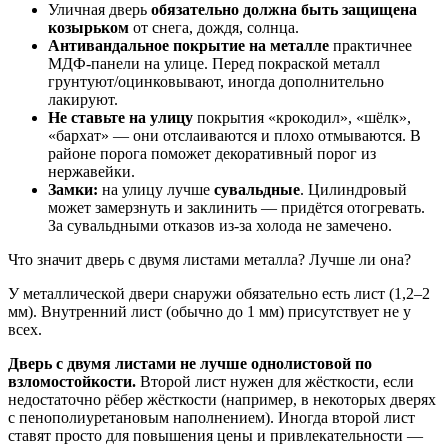
Уличная дверь
обязательно должна быть защищена
козырьком
от снега, дождя, солнца.
Антивандальное покрытие на металле
практичнее
МДФ-панели на улице. Перед покраской металл
грунтуют/оцинковывают, иногда дополнительно
лакируют.
Не ставьте на улицу
покрытия «крокодил», «шёлк»,
«бархат» — они отслаиваются и плохо отмываются. В
районе порога поможет декоративный порог из
нержавейки.
Замки:
на улицу лучше
сувальдные
. Цилиндровый
может замерзнуть и заклинить — придётся отогревать.
За сувальдными отказов из-за холода не замечено.
Что значит дверь с двумя листами металла? Лучше ли она?
У металлической двери снаружи обязательно есть лист (1,2–2
мм). Внутренний лист (обычно до 1 мм) присутствует не у
всех.
Дверь с двумя листами не лучше однолистовой по
взломостойкости.
Второй лист нужен для жёсткости, если
недостаточно рёбер жёсткости (например, в некоторых дверях
с пенополиуретановым наполнением). Иногда второй лист
ставят просто для повышения цены и привлекательности —