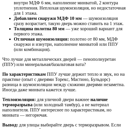
внутри МДФ 6 мм, наполнение минватой, 2 контура
уплотнения. Неплохая шумоизоляция, но недостаточная
для 1 этажа.
Добавляем снаружи МДФ 10 мм
— шумоизоляция
сразу возрастает, такую дверь можно ставить на 1 этаж.
Толщина полотна 80 мм
— уже хороший вариант для
первого этажа.
Отличная шумоизоляция:
полотно от 80 мм, МДФ
снаружи и изнутри, наполнение минватой или ППУ
(или комбинация).
Что лучше для металлических дверей — пенополиуретан
(ППУ) или минеральная/базальтовая вата?
По характеристикам
ППУ лучше держит тепло и звук, но на
практике (опыт с дверями Торекс, Мастино, Бульдорс)
разница в шумоизоляции между схожими дверями незаметна.
Иногда даже минвата кажется лучше.
Теплоизоляция:
для уличной двери важнее
наличие
терморазрыва
(или холодный тамбур), а не материал
наполнителя. ППУ интереснее по характеристикам, но
минвата — негорючая.
Вывод:
для улицы выбирайте дверь с терморазрывом. Если