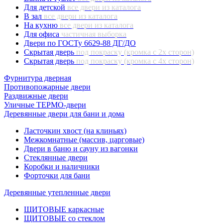
Для детской
все двери из каталога
В зал
все двери из каталога
На кухню
все двери из каталога
Для офиса
частичная выборка
Двери по ГОСТу 6629-88 ДГ/ДО
Скрытая дверь
под покраску (кромка с 2х сторон)
Скрытая дверь
под покраску (кромка с 4х сторон)
Фурнитура дверная
Противопожарные двери
Раздвижные двери
Уличные ТЕРМО-двери
Деревянные двери для бани и дома
Ласточкин хвост (на клиньях)
Межкомнатные (массив, царговые)
Двери в баню и сауну из вагонки
Стеклянные двери
Коробки и наличники
Форточки для бани
Деревянные утепленные двери
ЩИТОВЫЕ каркасные
ЩИТОВЫЕ со стеклом