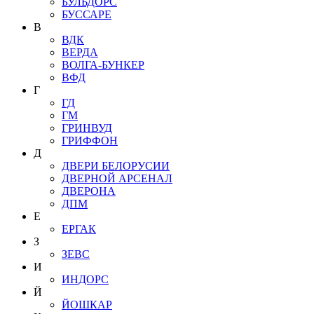
БУЛЬДОРС
БУССАРЕ
В
ВДК
ВЕРДА
ВОЛГА-БУНКЕР
ВФД
Г
ГД
ГМ
ГРИНВУД
ГРИФФОН
Д
ДВЕРИ БЕЛОРУСИИ
ДВЕРНОЙ АРСЕНАЛ
ДВЕРОНА
ДПМ
Е
ЕРГАК
З
ЗЕВС
И
ИНДОРС
Й
ЙОШКАР