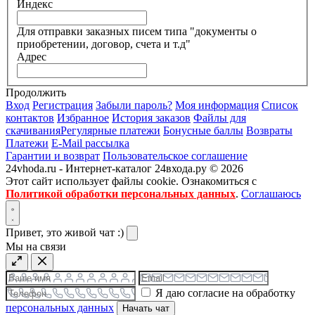
Индекс
Для отправки заказных писем типа "документы о
приобретении, договор, счета и т.д"
Адрес
Продолжить
Вход
Регистрация
Забыли пароль?
Моя информация
Список
контактов
Избранное
История заказов
Файлы для
скачивания
Регулярные платежи
Бонусные баллы
Возвраты
Платежи
E-Mail рассылка
Гарантии и возврат
Пользовательское соглашение
24vhoda.ru - Интернет-каталог 24входа.ру © 2026
Этот сайт использует файлы cookie. Ознакомиться с
Политикой обработки персональных данных
.
Соглашаюсь
Привет, это живой чат :)
Мы на связи
Я даю согласие на обработку
персональных данных
Начать чат