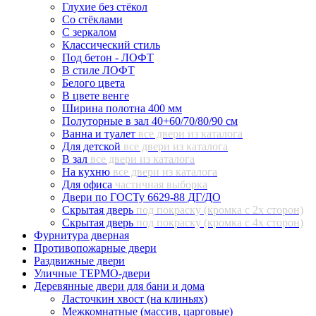
Глухие без стёкол
Со стёклами
С зеркалом
Классический стиль
Под бетон - ЛОФТ
В стиле ЛОФТ
Белого цвета
В цвете венге
Ширина полотна 400 мм
Полуторные в зал 40+60/70/80/90 см
Ванна и туалет
все двери из каталога
Для детской
все двери из каталога
В зал
все двери из каталога
На кухню
все двери из каталога
Для офиса
частичная выборка
Двери по ГОСТу 6629-88 ДГ/ДО
Скрытая дверь
под покраску (кромка с 2х сторон)
Скрытая дверь
под покраску (кромка с 4х сторон)
Фурнитура дверная
Противопожарные двери
Раздвижные двери
Уличные ТЕРМО-двери
Деревянные двери для бани и дома
Ласточкин хвост (на клиньях)
Межкомнатные (массив, царговые)