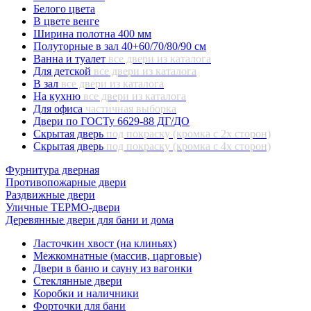
Белого цвета
В цвете венге
Ширина полотна 400 мм
Полуторные в зал 40+60/70/80/90 см
Ванна и туалет
все двери из каталога
Для детской
все двери из каталога
В зал
все двери из каталога
На кухню
все двери из каталога
Для офиса
частичная выборка
Двери по ГОСТу 6629-88 ДГ/ДО
Скрытая дверь
под покраску (кромка с 2х сторон)
Скрытая дверь
под покраску (кромка с 4х сторон)
Фурнитура дверная
Противопожарные двери
Раздвижные двери
Уличные ТЕРМО-двери
Деревянные двери для бани и дома
Ласточкин хвост (на клиньях)
Межкомнатные (массив, царговые)
Двери в баню и сауну из вагонки
Стеклянные двери
Коробки и наличники
Форточки для бани