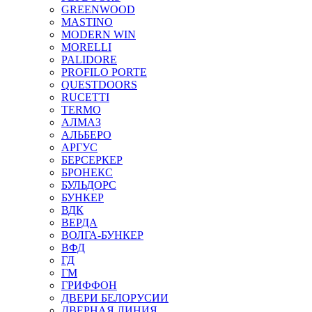
GREENWOOD
MASTINO
MODERN WIN
MORELLI
PALIDORE
PROFILO PORTE
QUESTDOORS
RUCETTI
TERMO
АЛМАЗ
АЛЬБЕРО
АРГУС
БЕРСЕРКЕР
БРОНЕКС
БУЛЬДОРС
БУНКЕР
ВДК
ВЕРДА
ВОЛГА-БУНКЕР
ВФД
ГД
ГМ
ГРИФФОН
ДВЕРИ БЕЛОРУСИИ
ДВЕРНАЯ ЛИНИЯ