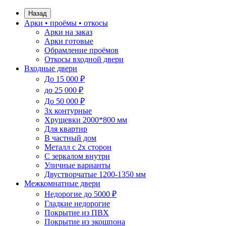
Назад
Арки • проёмы • откосы
Арки на заказ
Арки готовые
Обрамление проёмов
Откосы входной двери
Входные двери
До 15 000 ₽
до 25 000 ₽
До 50 000 ₽
3х контурные
Хрущевки 2000*800 мм
Для квартир
В частный дом
Металл с 2х сторон
С зеркалом внутри
Уличные варианты
Двустворчатые 1200-1350 мм
Межкомнатные двери
Недорогие до 5000 ₽
Гладкие недорогие
Покрытие из ПВХ
Покрытие из экошпона