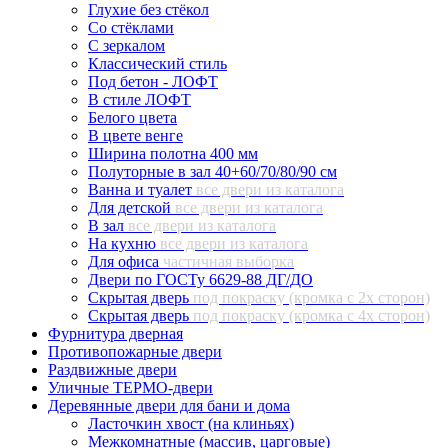
Глухие без стёкол
Со стёклами
С зеркалом
Классический стиль
Под бетон - ЛОФТ
В стиле ЛОФТ
Белого цвета
В цвете венге
Ширина полотна 400 мм
Полуторные в зал 40+60/70/80/90 см
Ванна и туалет
все двери из каталога
Для детской
все двери из каталога
В зал
все двери из каталога
На кухню
все двери из каталога
Для офиса
частичная выборка
Двери по ГОСТу 6629-88 ДГ/ДО
Скрытая дверь
под покраску (кромка с 2х сторон)
Скрытая дверь
под покраску (кромка с 4х сторон)
Фурнитура дверная
Противопожарные двери
Раздвижные двери
Уличные ТЕРМО-двери
Деревянные двери для бани и дома
Ласточкин хвост (на клиньях)
Межкомнатные (массив, царговые)