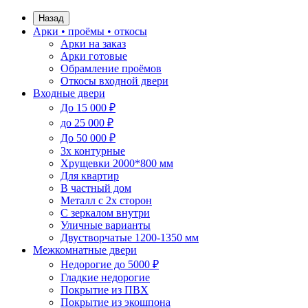
Назад
Арки • проёмы • откосы
Арки на заказ
Арки готовые
Обрамление проёмов
Откосы входной двери
Входные двери
До 15 000 ₽
до 25 000 ₽
До 50 000 ₽
3х контурные
Хрущевки 2000*800 мм
Для квартир
В частный дом
Металл с 2х сторон
С зеркалом внутри
Уличные варианты
Двустворчатые 1200-1350 мм
Межкомнатные двери
Недорогие до 5000 ₽
Гладкие недорогие
Покрытие из ПВХ
Покрытие из экошпона