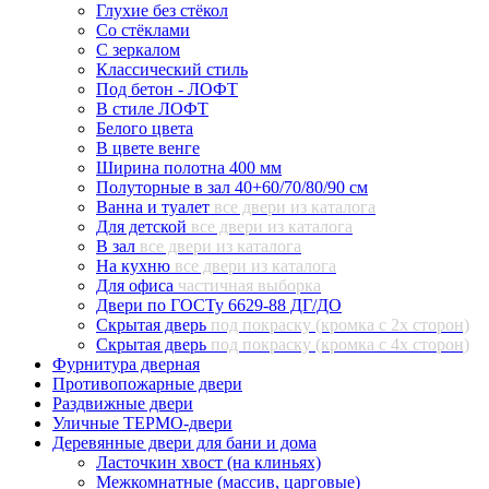
Глухие без стёкол
Со стёклами
С зеркалом
Классический стиль
Под бетон - ЛОФТ
В стиле ЛОФТ
Белого цвета
В цвете венге
Ширина полотна 400 мм
Полуторные в зал 40+60/70/80/90 см
Ванна и туалет
все двери из каталога
Для детской
все двери из каталога
В зал
все двери из каталога
На кухню
все двери из каталога
Для офиса
частичная выборка
Двери по ГОСТу 6629-88 ДГ/ДО
Скрытая дверь
под покраску (кромка с 2х сторон)
Скрытая дверь
под покраску (кромка с 4х сторон)
Фурнитура дверная
Противопожарные двери
Раздвижные двери
Уличные ТЕРМО-двери
Деревянные двери для бани и дома
Ласточкин хвост (на клиньях)
Межкомнатные (массив, царговые)